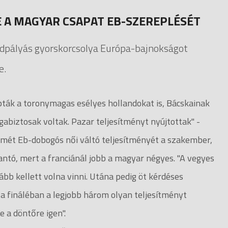
E A MAGYAR CSAPAT EB-SZEREPLÉSÉT
vidpályás gyorskorcsolya Európa-bajnokságot
e.
ák a toronymagas esélyes hollandokat is, Bácskainak
gabiztosak voltak. Pazar teljesítményt nyújtottak" -
smét Eb-dobogós női váltó teljesítményét a szakember,
antó, mert a franciánál jobb a magyar négyes. "A vegyes
ább kellett volna vinni. Utána pedig öt kérdéses
a fináléban a legjobb három olyan teljesítményt
 a döntőre igen".