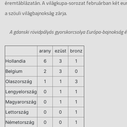
éremtáblázatán. A világkupa-sorozat februárban két eur
a szöuli világbajnokság zárja.
A gdanski rövidpályás gyorskorcsolya Európa-bajnokság é
arany
ezüst
bronz
Hollandia
6
3
1
Belgium
2
3
0
Olaszország
1
1
3
Lengyelország
0
1
1
Magyarország
0
1
1
Lettország
0
0
1
Németország
0
0
1