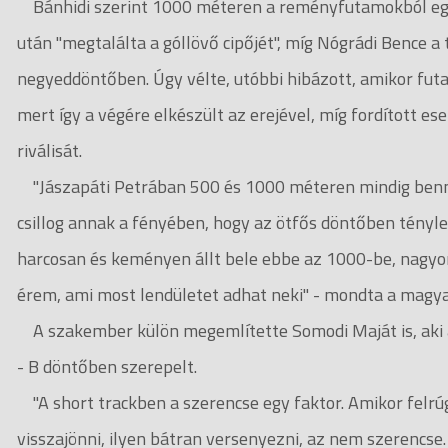
Bánhidi szerint 1000 méteren a reményfutamokból egés
után "megtalálta a góllövő cipőjét", míg Nógrádi Bence 
negyeddöntőben. Úgy vélte, utóbbi hibázott, amikor futa
mert így a végére elkészült az erejével, míg fordított 
riválisát.
"Jászapáti Petrában 500 és 1000 méteren mindig benn
csillog annak a fényében, hogy az ötfős döntőben tényleg
harcosan és keményen állt bele ebbe az 1000-be, nagyo
érem, ami most lendületet adhat neki" - mondta a magyar
A szakember külön megemlítette Somodi Maját is, aki 
- B döntőben szerepelt.
"A short trackben a szerencse egy faktor. Amikor felrúgt
visszajönni, ilyen bátran versenyezni, az nem szerencse.