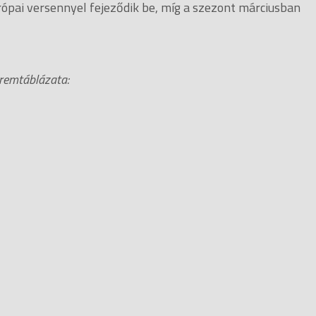
ópai versennyel fejeződik be, míg a szezont márciusban
remtáblázata: