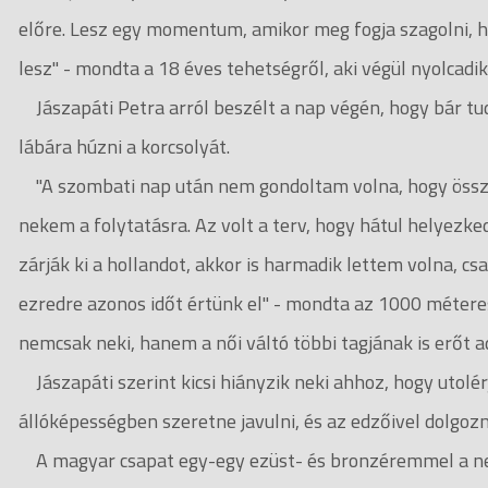
előre. Lesz egy momentum, amikor meg fogja szagolni, h
lesz" - mondta a 18 éves tehetségről, aki végül nyolcadik 
Jászapáti Petra arról beszélt a nap végén, hogy bár t
lábára húzni a korcsolyát.
"A szombati nap után nem gondoltam volna, hogy összejö
nekem a folytatásra. Az volt a terv, hogy hátul helyezke
zárják ki a hollandot, akkor is harmadik lettem volna, cs
ezredre azonos időt értünk el" - mondta az 1000 méteres 
nemcsak neki, hanem a női váltó többi tagjának is erőt a
Jászapáti szerint kicsi hiányzik neki ahhoz, hogy utolér
állóképességben szeretne javulni, és az edzőivel dolgoz
A magyar csapat egy-egy ezüst- és bronzéremmel a neg