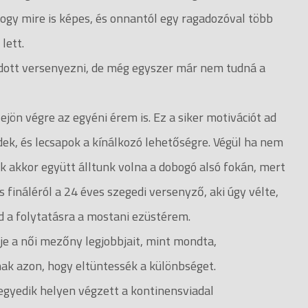
ogy mire is képes, és onnantól egy ragadozóval több
lett.
udott versenyezni, de még egyszer már nem tudná a
n végre az egyéni érem is. Ez a siker motivációt ad
dek, és lecsapok a kínálkozó lehetőségre. Végül ha nem
ak akkor együtt álltunk volna a dobogó alsó fokán, mert
fináléról a 24 éves szegedi versenyző, aki úgy vélte,
d a folytatásra a mostani ezüstérem.
je a női mezőny legjobbjait, mint mondta,
nak azon, hogy eltüntessék a különbséget.
yedik helyen végzett a kontinensviadal