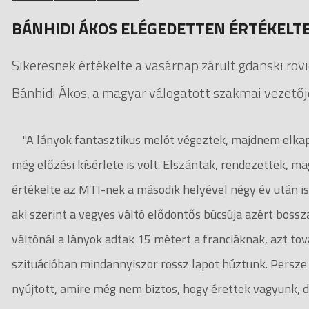
BÁNHIDI ÁKOS ELÉGEDETTEN ÉRTÉKELT
Sikeresnek értékelte a vasárnap zárult gdanski rö
Bánhidi Ákos, a magyar válogatott szakmai vezetőj
"A lányok fantasztikus melót végeztek, majdnem elkapt
még előzési kísérlete is volt. Elszántak, rendezettek, ma
értékelte az MTI-nek a második helyével négy év után i
aki szerint a vegyes váltó elődöntős búcsúja azért bossz
váltónál a lányok adtak 15 métert a franciáknak, azt tov
szituációban mindannyiszor rossz lapot húztunk. Persze 
nyújtott, amire még nem biztos, hogy érettek vagyunk, de