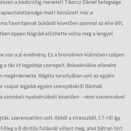
zen a kisdöntőig menetelt Tiborcz Dániel betegsége
a tapasztalatlansága miatt búcsúzott már a
ma favoritjainak bukását követően azonnal az élre állt,
esetben éppen Nógrádi előzhette volna meg a lengyel
e van a jó eredmény. Ez a bronzérem különösen szépen
 a táv öt legjobbja szerepelt. Bokasérülése ellenére
n megérdemelte. Régóta tarsolyában volt az egyéni
 csapat legjobb egyéni szerepléséről Bánhidi.
a szombati nyaksérülését követően - némi szerencsével
ák, szerencsétlen volt. Abból a stresszből, CT-ről így
 Főleg a B döntős futásnál villant meg, ahol bátran tört