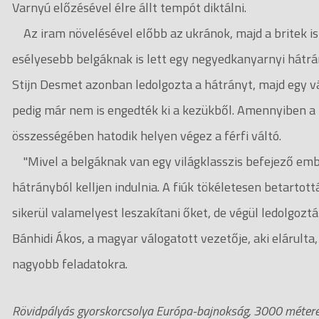
Varnyú előzésével élre állt tempót diktálni.
Az iram növelésével előbb az ukránok, majd a britek is 
esélyesebb belgáknak is lett egy negyedkanyarnyi hátrá
Stijn Desmet azonban ledolgozta a hátrányt, majd egy vál
pedig már nem is engedték ki a kezükből. Amennyiben a 
összességében hatodik helyen végez a férfi váltó.
"Mivel a belgáknak van egy világklasszis befejező embe
hátrányból kelljen indulnia. A fiúk tökéletesen betartottá
sikerül valamelyest leszakítani őket, de végül ledolgoztá
Bánhidi Ákos, a magyar válogatott vezetője, aki elárulta
nagyobb feladatokra.
Rövidpályás gyorskorcsolya Európa-bajnokság, 3000 méteres