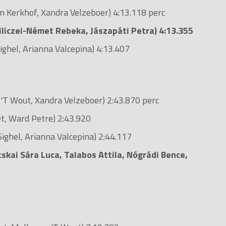
n Kerkhof, Xandra Velzeboer) 4:13.118 perc
iliczei-Német Rebeka, Jászapáti Petra) 4:13.355
 Sighel, Arianna Valcepina) 4:13.407
n 'T Wout, Xandra Velzeboer) 2:43.870 perc
t, Ward Petre) 2:43.920
Sighel, Arianna Valcepina) 2:44.117
cskai Sára Luca, Talabos Attila, Nógrádi Bence,