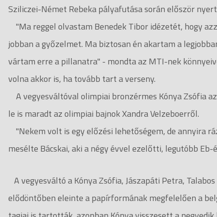
Sziliczei-Német Rebeka pályafutása során először nyert
"Ma reggel olvastam Benedek Tibor idézetét, hogy azzal
jobban a győzelmet. Ma biztosan én akartam a legjobba
vártam erre a pillanatra" - mondta az MTI-nek könnyeive
volna akkor is, ha tovább tart a verseny.
A vegyesváltóval olimpiai bronzérmes Kónya Zsófia azért
le is maradt az olimpiai bajnok Xandra Velzeboerről.
"Nekem volt is egy előzési lehetőségem, de annyira rá
mesélte Bácskai, aki a négy évvel ezelőtti, legutóbb Eb-é
A vegyesváltó a Kónya Zsófia, Jászapáti Petra, Talabos 
elődöntőben eleinte a papírformának megfelelően a belgá
tagjai is tartották, azonban Kónya visszesett a negyedik