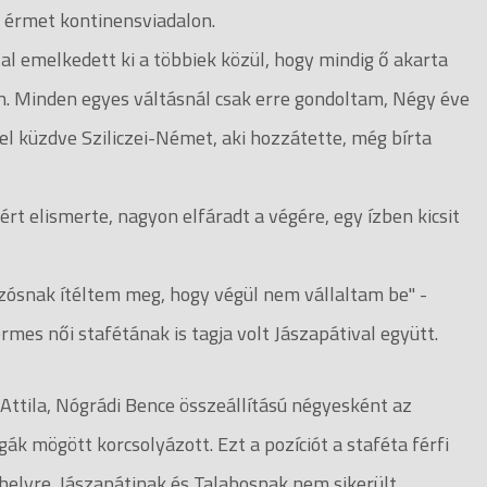
 érmet kontinensviadalon.
 emelkedett ki a többiek közül, hogy mindig ő akarta
n. Minden egyes váltásnál csak erre gondoltam, Négy éve
l küzdve Sziliczei-Német, aki hozzátette, még bírta
 elismerte, nagyon elfáradt a végére, egy ízben kicsit
zósnak ítéltem meg, hogy végül nem vállaltam be" -
rmes női stafétának is tagja volt Jászapátival együtt.
Attila, Nógrádi Bence összeállítású négyesként az
k mögött korcsolyázott. Ezt a pozíciót a staféta férfi
 helyre. Jászapátinak és Talabosnak nem sikerült