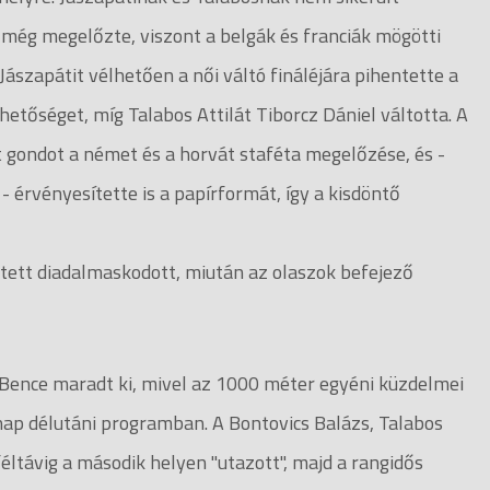
t még megelőzte, viszont a belgák és franciák mögötti
Jászapátit vélhetően a női váltó fináléjára pihentette a
hetőséget, míg Talabos Attilát Tiborcz Dániel váltotta. A
gondot a német és a horvát staféta megelőzése, és -
 érvényesítette is a papírformát, így a kisdöntő
ett diadalmaskodott, miután az olaszok befejező
i Bence maradt ki, mivel az 1000 méter egyéni küzdelmei
rnap délutáni programban. A Bontovics Balázs, Talabos
féltávig a második helyen "utazott", majd a rangidős