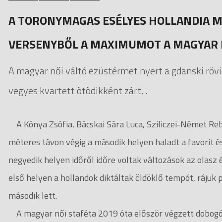
A TORONYMAGAS ESÉLYES HOLLANDIA M
VERSENYBŐL A MAXIMUMOT A MAGYAR
A magyar női váltó ezüstérmet nyert a gdanski röv
vegyes kvartett ötödikként zárt, .
A Kónya Zsófia, Bácskai Sára Luca, Sziliczei-Német Reb
méteres távon végig a második helyen haladt a favorit é
negyedik helyen időről időre voltak változások az olasz 
első helyen a hollandok diktáltak öldöklő tempót, rájuk
második lett.
A magyar női staféta 2019 óta először végzett dobogós