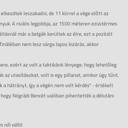
elkezdtek leszakadni, de 11 körrel a vége előtt az
nyuk. A rivális legjobbja, az 1500 méteren ezüstérmes
tásnál már a belgák kerültek az élre, ezt a pozíciót
fináléban nem lesz sárga lapos kizárás, akkor
re, ezért az volt a taktikánk lényege, hogy lehetőleg
k az utasításokat, volt is egy pillanat, amikor úgy tűnt,
k a hátrányt, így a végén nem volt kérdés" - értékelt
, hogy Nógrádi Bencét valóban pihentették a délutáni
 női váltó: