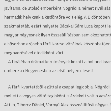
javítania, de utolsó emberként Nógrádi a német riválisá
harmadik hely csak a kisdöntőre volt elég. A B döntőben 
szakmai stáb, ezért helyette Bácskai Sára Luca kapott le
magyar négyesnek ilyen összeállításban sem okozhatott 
elsősorban erősebb férfi korcsolyázóinak köszönhetően -
megnyerésével ötödikként zárt.
A fináléban drámai körülmények között a holland kvart
embere a célegyenesben az első helyen elesett.
A férfi kvartettből ezúttal a csapat legjobbja, Nógrád
mellett a vegyes váltó tagjaként is érdekelt volt a vasá
Attila, Tiborcz Dániel, Varnyú Alex összeállítású négyes 