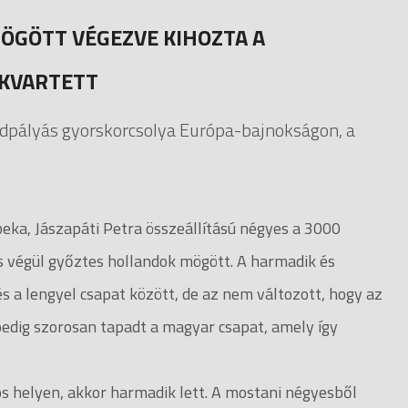
ÖGÖTT VÉGEZVE KIHOZTA A
 KVARTETT
idpályás gyorskorcsolya Európa-bajnokságon, a
eka, Jászapáti Petra összeállítású négyes a 3000
s végül győztes hollandok mögött. A harmadik és
és a lengyel csapat között, de az nem változott, hogy az
 pedig szorosan tapadt a magyar csapat, amely így
 helyen, akkor harmadik lett. A mostani négyesből