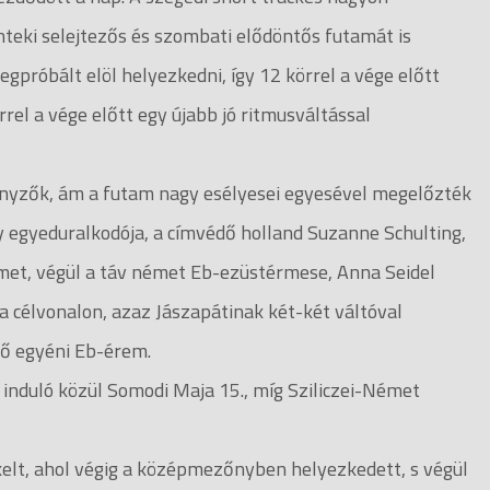
teki selejtezős és szombati elődöntős futamát is
egpróbált elöl helyezkedni, így 12 körrel a vége előtt
rrel a vége előtt egy újabb jó ritmusváltással
zők, ám a futam nagy esélyesei egyesével megelőzték
 egyeduralkodója, a címvédő holland Suzanne Schulting,
met, végül a táv német Eb-ezüstérmese, Anna Seidel
a célvonalon, azaz Jászapátinak két-két váltóval
ső egyéni Eb-érem.
nduló közül Somodi Maja 15., míg Sziliczei-Német
elt, ahol végig a középmezőnyben helyezkedett, s végül