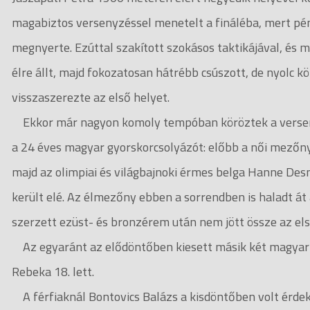
magabiztos versenyzéssel menetelt a fináléba, mert pén
megnyerte. Ezúttal szakított szokásos taktikájával, és m
élre állt, majd fokozatosan hátrébb csúszott, de nyolc kö
visszaszerezte az első helyet.
Ekkor már nagyon komoly tempóban köröztek a verseny
a 24 éves magyar gyorskorcsolyázót: előbb a női mezőny
majd az olimpiai és világbajnoki érmes belga Hanne Des
került elé. Az élmezőny ebben a sorrendben is haladt át 
szerzett ezüst- és bronzérem után nem jött össze az el
Az egyaránt az elődöntőben kiesett másik két magyar i
Rebeka 18. lett.
A férfiaknál Bontovics Balázs a kisdöntőben volt érdek