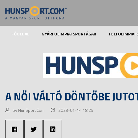
FŐOLDAL
NYÁRI OLIMPIAI SPORTÁGAK
TÉLI OLIMPIAI
A NŐI VÁLTÓ DÖNTŐBE JUTO
by HunSport.Com
2023-01-14 18:25