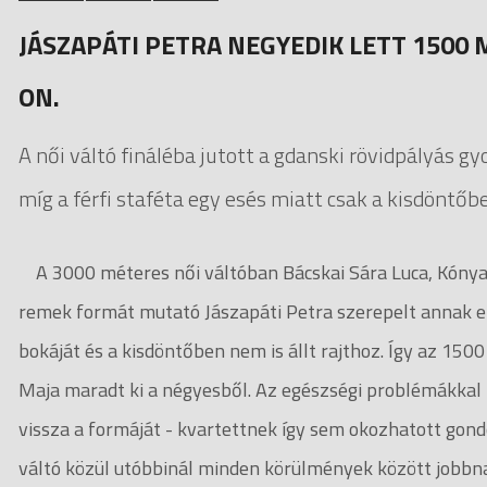
JÁSZAPÁTI PETRA NEGYEDIK LETT 1500
ON.
A női váltó fináléba jutott a gdanski rövidpályás 
míg a férfi staféta egy esés miatt csak a kisdöntőb
A 3000 méteres női váltóban Bácskai Sára Luca, Kónya 
remek formát mutató Jászapáti Petra szerepelt annak e
bokáját és a kisdöntőben nem is állt rajthoz. Így az 15
Maja maradt ki a négyesből. Az egészségi problémákkal
vissza a formáját - kvartettnek így sem okozhatott gond
váltó közül utóbbinál minden körülmények között job