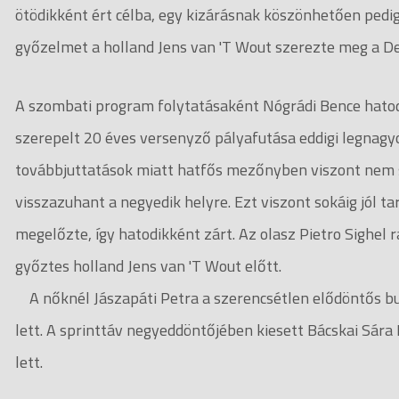
ötödikként ért célba, egy kizárásnak köszönhetően pedig
győzelmet a holland Jens van 'T Wout szerezte meg a Des
A szombati program folytatásaként Nógrádi Bence hatodi
szerepelt 20 éves versenyző pályafutása eddigi legnagyob
továbbjuttatások miatt hatfős mezőnyben viszont nem sik
visszazuhant a negyedik helyre. Ezt viszont sokáig jól ta
megelőzte, így hatodikként zárt. Az olasz Pietro Sighe
győztes holland Jens van 'T Wout előtt.
A nőknél Jászapáti Petra a szerencsétlen elődöntős buk
lett. A sprinttáv negyeddöntőjében kiesett Bácskai Sára 
lett.