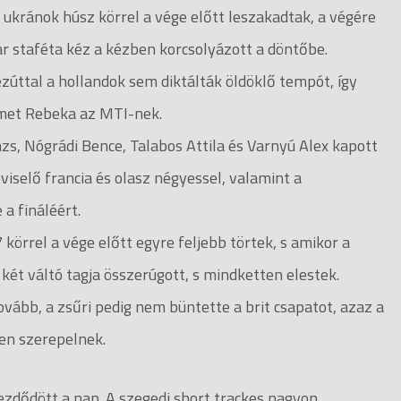
ukránok húsz körrel a vége előtt leszakadtak, a végére
r staféta kéz a kézben korcsolyázott a döntőbe.
ezúttal a hollandok sem diktálták öldöklő tempót, így
émet Rebeka az MTI-nek.
s, Nógrádi Bence, Talabos Attila és Varnyú Alex kapott
iselő francia és olasz négyessel, valamint a
a fináléért.
örrel a vége előtt egyre feljebb törtek, s amikor a
két váltó tagja összerúgott, s mindketten elestek.
ovább, a zsűri pedig nem büntette a brit csapatot, azaz a
en szerepelnek.
ezdődött a nap. A szegedi short trackes nagyon