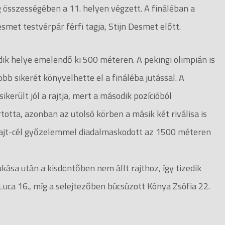
 összességében a 11. helyen végzett. A fináléban a
met testvérpár férfi tagja, Stijn Desmet előtt.
k helye emelendő ki 500 méteren. A pekingi olimpián is
b sikerét könyvelhette el a fináléba jutással. A
erült jól a rajtja, mert a második pozícióból
rtotta, azonban az utolsó körben a másik két riválisa is
l rajt-cél győzelemmel diadalmaskodott az 1500 méteren
ása után a kisdöntőben nem állt rajthoz, így tizedik
Luca 16., míg a selejtezőben búcsúzott Kónya Zsófia 22.