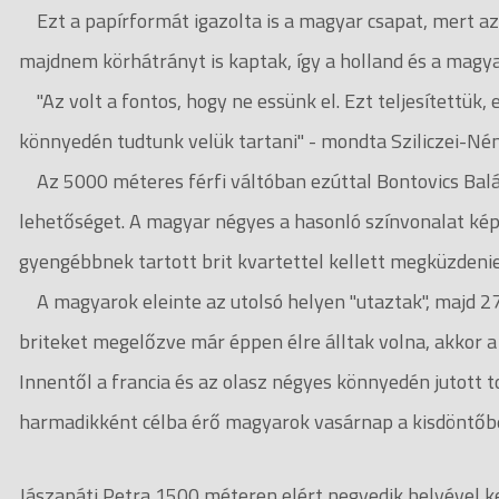
Ezt a papírformát igazolta is a magyar csapat, mert az 
majdnem körhátrányt is kaptak, így a holland és a magya
"Az volt a fontos, hogy ne essünk el. Ezt teljesítettük, 
könnyedén tudtunk velük tartani" - mondta Sziliczei-N
Az 5000 méteres férfi váltóban ezúttal Bontovics Baláz
lehetőséget. A magyar négyes a hasonló színvonalat képv
gyengébbnek tartott brit kvartettel kellett megküzdenie 
A magyarok eleinte az utolsó helyen "utaztak", majd 27 k
briteket megelőzve már éppen élre álltak volna, akkor a 
Innentől a francia és az olasz négyes könnyedén jutott t
harmadikként célba érő magyarok vasárnap a kisdöntőb
Jászapáti Petra 1500 méteren elért negyedik helyével k