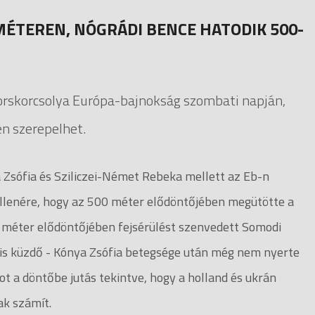
 MÉTEREN, NÓGRÁDI BENCE HATODIK 500-
gyorskorcsolya Európa-bajnokság szombati napján,
en szerepelhet.
Zsófia és Sziliczei-Német Rebeka mellett az Eb-n
llenére, hogy az 500 méter elődöntőjében megütötte a
00 méter elődöntőjében fejsérülést szenvedett Somodi
 is küzdő - Kónya Zsófia betegsége után még nem nyerte
ot a döntőbe jutás tekintve, hogy a holland és ukrán
bnak számít.