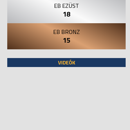
EB EZÜST
18
EB BRONZ
15
VIDEÓK