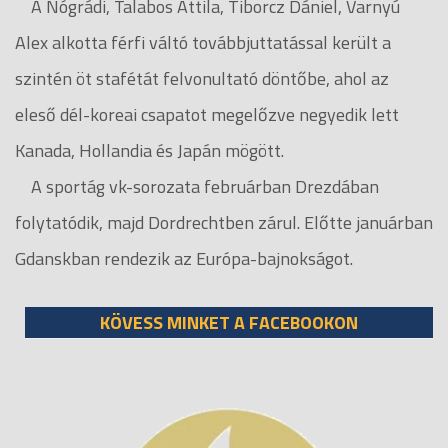
A Nógrádi, Talabos Attila, Tiborcz Dániel, Varnyú
Alex alkotta férfi váltó továbbjuttatással került a
szintén öt stafétát felvonultató döntőbe, ahol az
eleső dél-koreai csapatot megelőzve negyedik lett
Kanada, Hollandia és Japán mögött.
A sportág vk-sorozata februárban Drezdában
folytatódik, majd Dordrechtben zárul. Előtte januárban
Gdanskban rendezik az Európa-bajnokságot.
KÖVESS MINKET A FACEBOOKON