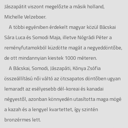
Jászapátit viszont megelőzte a másik holland,
Michelle Velzeboer.
A többi egyéniben érdekelt magyar közül Bácskai
Sára Luca és Somodi Maja, illetve Nógrádi Péter a
reményfutamokból küzdötte magát a negyeddöntőbe,
de ott mindannyian kiestek 1000 méteren.
A Bácskai, Somodi, Jászapáti, Kónya Zsófia
összeállítású női váltó az ötcsapatos döntőben ugyan
lemaradt az esélyesebb dél-koreai és kanadai
négyestől, azonban könnyedén utasította maga mögé
a kazah és a lengyel kvartettet, így szintén
bronzérmes lett.