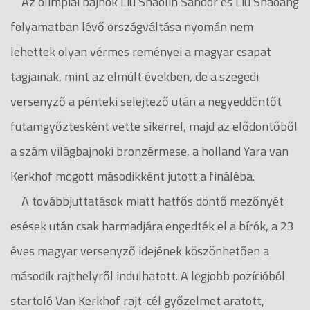
Az olimpiai bajnok Liu Shaolin Sándor és Liu Shaoang
folyamatban lévő országváltása nyomán nem
lehettek olyan vérmes reményei a magyar csapat
tagjainak, mint az elmúlt években, de a szegedi
versenyző a pénteki selejtező után a negyeddöntőt
futamgyőztesként vette sikerrel, majd az elődöntőből
a szám világbajnoki bronzérmese, a holland Yara van
Kerkhof mögött másodikként jutott a fináléba.
A továbbjuttatások miatt hatfős döntő mezőnyét
esések után csak harmadjára engedték el a bírók, a 23
éves magyar versenyző idejének köszönhetően a
második rajthelyről indulhatott. A legjobb pozícióból
startoló Van Kerkhof rajt-cél győzelmet aratott,