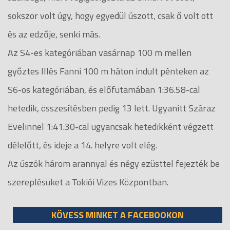
sokszor volt úgy, hogy egyedül úszott, csak ő volt ott
és az edzője, senki más.
Az S4-es kategóriában vasárnap 100 m mellen
győztes Illés Fanni 100 m háton indult pénteken az
S6-os kategóriában, és előfutamában 1:36.58-cal
hetedik, összesítésben pedig 13 lett. Ugyanitt Száraz
Evelinnel 1:41.30-cal ugyancsak hetedikként végzett
délelőtt, és ideje a 14. helyre volt elég.
Az úszók három arannyal és négy ezüsttel fejezték be
szereplésüket a Tokiói Vizes Központban.
KÖVESS MINKET A FACEBOOKON