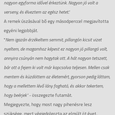
nagyon egyforma idővel érkeztünk. Nagyon jó volt a
verseny, és élveztem az egész hetet."
A remek úszásával bő egy másodperccel megjavította
egyéni legjobbját.
"
Nem igazán érzékeltem semmit, pillangón kicsit vizet
nyeltem, de magamhoz képest ez nagyon jó pillangó volt,
annyira csúnyán nem hagytak ott. A hát nagyon tetszett,
bár ott a fejem ki volt már kapcsolva teljesen. Mellen csak
mentem és küzdöttem az életemért, gyorson pedig láttam,
hogy a mellettem lévő lány fogható, és akkor tekertem,
hogy beérjek"
- összegezte futamát.
Megjegyezte, hogy most nagy pihenésre lesz
szüksége, mert végigdolgozta az elmúlt öt évet,