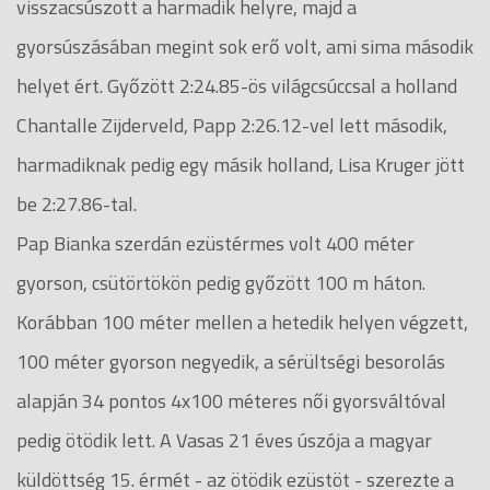
visszacsúszott a harmadik helyre, majd a
gyorsúszásában megint sok erő volt, ami sima második
helyet ért. Győzött 2:24.85-ös világcsúccsal a holland
Chantalle Zijderveld, Papp 2:26.12-vel lett második,
harmadiknak pedig egy másik holland, Lisa Kruger jött
be 2:27.86-tal.
Pap Bianka szerdán ezüstérmes volt 400 méter
gyorson, csütörtökön pedig győzött 100 m háton.
Korábban 100 méter mellen a hetedik helyen végzett,
100 méter gyorson negyedik, a sérültségi besorolás
alapján 34 pontos 4x100 méteres női gyorsváltóval
pedig ötödik lett. A Vasas 21 éves úszója a magyar
küldöttség 15. érmét - az ötödik ezüstöt - szerezte a