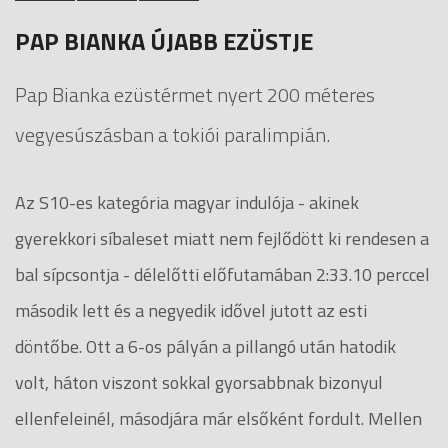
PAP BIANKA ÚJABB EZÜSTJE
Pap Bianka ezüstérmet nyert 200 méteres
vegyesúszásban a tokiói paralimpián.
Az S10-es kategória magyar indulója - akinek
gyerekkori síbaleset miatt nem fejlődött ki rendesen a
bal sípcsontja - délelőtti előfutamában 2:33.10 perccel
második lett és a negyedik idővel jutott az esti
döntőbe. Ott a 6-os pályán a pillangó után hatodik
volt, háton viszont sokkal gyorsabbnak bizonyul
ellenfeleinél, másodjára már elsőként fordult. Mellen