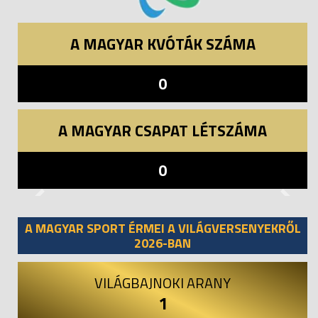
A MAGYAR KVÓTÁK SZÁMA
0
A MAGYAR CSAPAT LÉTSZÁMA
0
Previous
Next
A MAGYAR SPORT ÉRMEI A VILÁGVERSENYEKRŐL
2026-BAN
VILÁGBAJNOKI ARANY
1