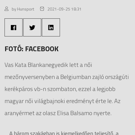
by Hunsport
2021-09-25 18:31
FOTÓ: FACEBOOK
Vas Kata Blankanegyedik lett a női
mezőnyversenyben a Belgiumban zajló országúti
kerékpáros vb-n szombaton, ezzel a legjobb
magyar női világbajnoki eredményt érte le. Az
aranyérmet az olasz Elisa Balsamo nyerte.
A három szakágban is kiemelkedően teljesítő, a