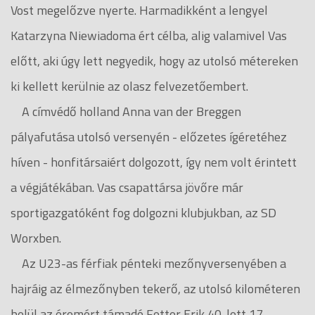
Vost megelőzve nyerte. Harmadikként a lengyel
Katarzyna Niewiadoma ért célba, alig valamivel Vas
előtt, aki úgy lett negyedik, hogy az utolsó métereken
ki kellett kerülnie az olasz felvezetőembert.
A címvédő holland Anna van der Breggen
pályafutása utolsó versenyén - előzetes ígéretéhez
híven - honfitársaiért dolgozott, így nem volt érintett
a végjátékában. Vas csapattársa jövőre már
sportigazgatóként fog dolgozni klubjukban, az SD
Worxben.
Az U23-as férfiak pénteki mezőnyversenyében a
hajráig az élmezőnyben tekerő, az utolsó kilométeren
belül az éremért támadó Fetter Erik 40. lett 17