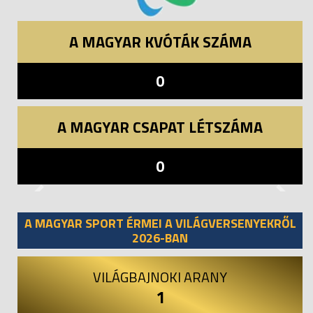
A MAGYAR KVÓTÁK SZÁMA
0
A MAGYAR CSAPAT LÉTSZÁMA
0
Previous
Next
A MAGYAR SPORT ÉRMEI A VILÁGVERSENYEKRŐL
2026-BAN
VILÁGBAJNOKI ARANY
1