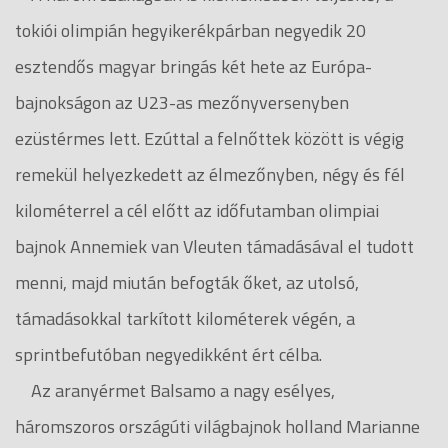
tokiói olimpián hegyikerékpárban negyedik 20
esztendős magyar bringás két hete az Európa-
bajnokságon az U23-as mezőnyversenyben
ezüstérmes lett. Ezúttal a felnőttek között is végig
remekül helyezkedett az élmezőnyben, négy és fél
kilométerrel a cél előtt az időfutamban olimpiai
bajnok Annemiek van Vleuten támadásával el tudott
menni, majd miután befogták őket, az utolsó,
támadásokkal tarkított kilométerek végén, a
sprintbefutóban negyedikként ért célba.
Az aranyérmet Balsamo a nagy esélyes,
háromszoros országúti világbajnok holland Marianne