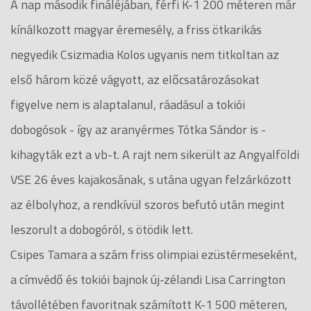
A nap második fináléjában, férfi K-1 200 méteren már
kínálkozott magyar éremesély, a friss ötkarikás
negyedik Csizmadia Kolos ugyanis nem titkoltan az
első három közé vágyott, az előcsatározásokat
figyelve nem is alaptalanul, ráadásul a tokiói
dobogósok - így az aranyérmes Tótka Sándor is -
kihagyták ezt a vb-t. A rajt nem sikerült az Angyalföldi
VSE 26 éves kajakosának, s utána ugyan felzárkózott
az élbolyhoz, a rendkívül szoros befutó után megint
leszorult a dobogóról, s ötödik lett.
Csipes Tamara a szám friss olimpiai ezüstérmeseként,
a címvédő és tokiói bajnok új-zélandi Lisa Carrington
távollétében favoritnak számított K-1 500 méteren,