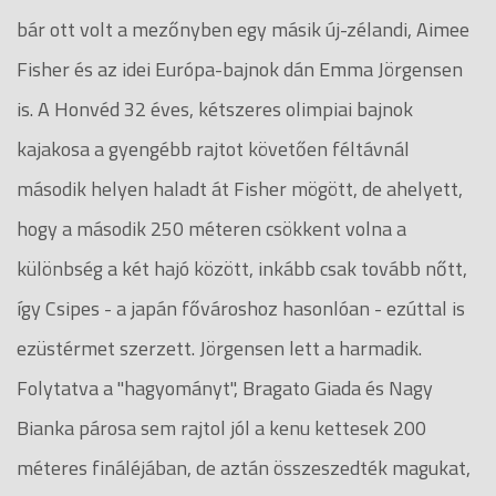
bár ott volt a mezőnyben egy másik új-zélandi, Aimee
Fisher és az idei Európa-bajnok dán Emma Jörgensen
is. A Honvéd 32 éves, kétszeres olimpiai bajnok
kajakosa a gyengébb rajtot követően féltávnál
második helyen haladt át Fisher mögött, de ahelyett,
hogy a második 250 méteren csökkent volna a
különbség a két hajó között, inkább csak tovább nőtt,
így Csipes - a japán fővároshoz hasonlóan - ezúttal is
ezüstérmet szerzett. Jörgensen lett a harmadik.
Folytatva a "hagyományt", Bragato Giada és Nagy
Bianka párosa sem rajtol jól a kenu kettesek 200
méteres fináléjában, de aztán összeszedték magukat,