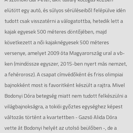
elütött egy autó, és súlyos sérüléseiből felépülve idén
tudott csak visszatérni a válogatottba, hetedik lett a
kajak egyesek 500 méteres döntőjében, majd
következett a női kajaknégyesek 500 méteres
versenye, amelyet 2009 óta Magyarország ural a vb-
ken (mindössze egyszer, 2015-ben nyert más nemzet,
a fehérorosz). A csapat címvédőként és friss olimpiai
bajnokként most is favoritként készült a rajtra. Mivel
Bodonyi Dóra betegség miatt nem tudott felkészülni a
világbajnokságra, a tokiói győztes egységhez képest
változás történt a kvartettben - Gazsó Alida Dóra
vette át Bodonyi helyét az utolsó beülőben -, de a