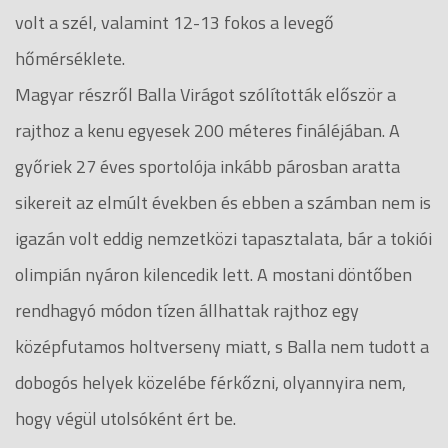
volt a szél, valamint 12-13 fokos a levegő
hőmérséklete.
Magyar részről Balla Virágot szólították először a
rajthoz a kenu egyesek 200 méteres fináléjában. A
győriek 27 éves sportolója inkább párosban aratta
sikereit az elmúlt években és ebben a számban nem is
igazán volt eddig nemzetközi tapasztalata, bár a tokiói
olimpián nyáron kilencedik lett. A mostani döntőben
rendhagyó módon tízen állhattak rajthoz egy
középfutamos holtverseny miatt, s Balla nem tudott a
dobogós helyek közelébe férkőzni, olyannyira nem,
hogy végül utolsóként ért be.