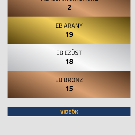
2
EB ARANY
19
EB EZÜST
18
EB BRONZ
15
VIDEÓK