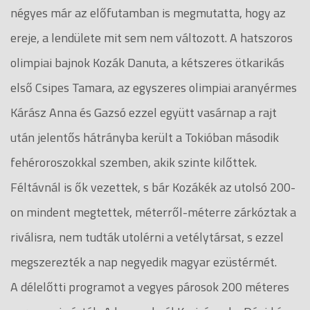
négyes már az előfutamban is megmutatta, hogy az
ereje, a lendülete mit sem nem változott. A hatszoros
olimpiai bajnok Kozák Danuta, a kétszeres ötkarikás
első Csipes Tamara, az egyszeres olimpiai aranyérmes
Kárász Anna és Gazsó ezzel együtt vasárnap a rajt
után jelentős hátrányba került a Tokióban második
fehéroroszokkal szemben, akik szinte kilőttek.
Féltávnál is ők vezettek, s bár Kozákék az utolsó 200-
on mindent megtettek, méterről-méterre zárkóztak a
riválisra, nem tudták utolérni a vetélytársat, s ezzel
megszerezték a nap negyedik magyar ezüstérmét.
A délelőtti programot a vegyes párosok 200 méteres