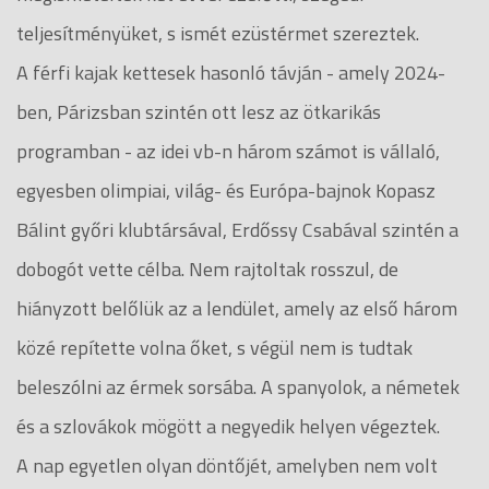
teljesítményüket, s ismét ezüstérmet szereztek.
A férfi kajak kettesek hasonló távján - amely 2024-
ben, Párizsban szintén ott lesz az ötkarikás
programban - az idei vb-n három számot is vállaló,
egyesben olimpiai, világ- és Európa-bajnok Kopasz
Bálint győri klubtársával, Erdőssy Csabával szintén a
dobogót vette célba. Nem rajtoltak rosszul, de
hiányzott belőlük az a lendület, amely az első három
közé repítette volna őket, s végül nem is tudtak
beleszólni az érmek sorsába. A spanyolok, a németek
és a szlovákok mögött a negyedik helyen végeztek.
A nap egyetlen olyan döntőjét, amelyben nem volt