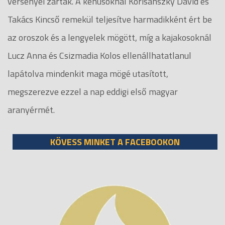
versenyei zárták. A kenusoknál Korisánszky Dávid és
Takács Kincső remekül teljesítve harmadikként ért be
az oroszok és a lengyelek mögött, míg a kajakosoknál
Lucz Anna és Csizmadia Kolos ellenállhatatlanul
lapátolva mindenkit maga mögé utasított,
megszerezve ezzel a nap eddigi első magyar
aranyérmét.
KÖVESS MINKET A FACEBOOKON