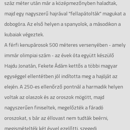
száz méter után már a középmezőnyben haladtak,
majd egy nagyszerű hajrával "fellapátolták" magukat a
dobogóra. Az első helyen a spanyolok, a másodikon a
kubaiak végeztek.
A férfi kenupárosok 500 méteres versenyében - amely
immár olimpiai szám - az évek óta együtt készülő
Hajdu Jonatán, Fekete Ádám kettős a többi magyar
egységgel ellentétben jól indította meg a hajóját az
elején. A 250-es ellenőrző pontnál a harmadik helyen
voltak az olaszok és az oroszok mögött, majd
nagyszerűen finiseltek, megelőzték a fáradó
oroszokat, s bár az éllovast nem tudták beérni,
megismételték két évvel ezelőtti, szegedi