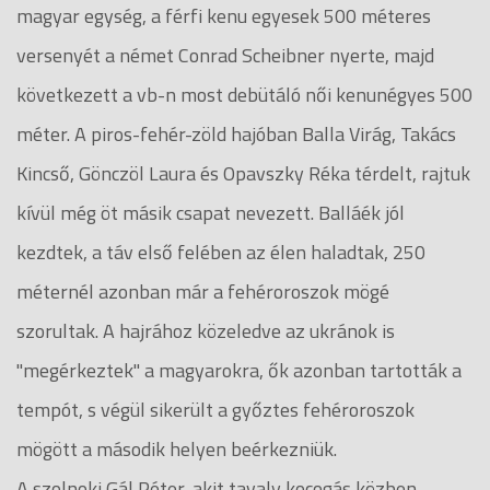
magyar egység, a férfi kenu egyesek 500 méteres
versenyét a német Conrad Scheibner nyerte, majd
következett a vb-n most debütáló női kenunégyes 500
méter. A piros-fehér-zöld hajóban Balla Virág, Takács
Kincső, Gönczöl Laura és Opavszky Réka térdelt, rajtuk
kívül még öt másik csapat nevezett. Balláék jól
kezdtek, a táv első felében az élen haladtak, 250
méternél azonban már a fehéroroszok mögé
szorultak. A hajrához közeledve az ukránok is
"megérkeztek" a magyarokra, ők azonban tartották a
tempót, s végül sikerült a győztes fehéroroszok
mögött a második helyen beérkezniük.
A szolnoki Gál Péter, akit tavaly kocogás közben