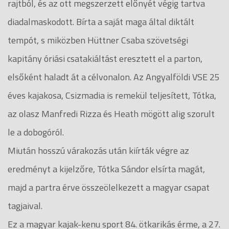
rajtból, és az ott megszerzett előnyét végig tartva
diadalmaskodott. Bírta a saját maga által diktált
tempót, s miközben Hüttner Csaba szövetségi
kapitány óriási csatakiáltást eresztett el a parton,
elsőként haladt át a célvonalon. Az Angyalföldi VSE 25
éves kajakosa, Csizmadia is remekül teljesített, Tótka,
az olasz Manfredi Rizza és Heath mögött alig szorult
le a dobogóról.
Miután hosszú várakozás után kiírták végre az
eredményt a kijelzőre, Tótka Sándor elsírta magát,
majd a partra érve összeölelkezett a magyar csapat
tagjaival.
Ez a magyar kajak-kenu sport 84. ötkarikás érme, a 27.