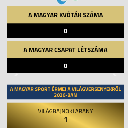
A MAGYAR KVÓTÁK SZÁMA
0
A MAGYAR CSAPAT LÉTSZÁMA
0
Previous
Next
A MAGYAR SPORT ÉRMEI A VILÁGVERSENYEKRŐL
2026-BAN
VILÁGBAJNOKI ARANY
1