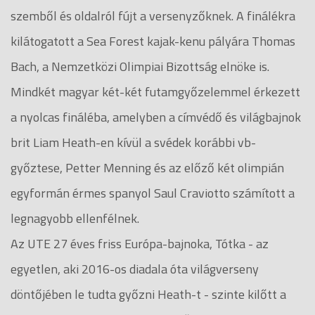
szemből és oldalról fújt a versenyzőknek. A finálékra
kilátogatott a Sea Forest kajak-kenu pályára Thomas
Bach, a Nemzetközi Olimpiai Bizottság elnöke is.
Mindkét magyar két-két futamgyőzelemmel érkezett
a nyolcas fináléba, amelyben a címvédő és világbajnok
brit Liam Heath-en kívül a svédek korábbi vb-
győztese, Petter Menning és az előző két olimpián
egyformán érmes spanyol Saul Craviotto számított a
legnagyobb ellenfélnek.
Az UTE 27 éves friss Európa-bajnoka, Tótka - az
egyetlen, aki 2016-os diadala óta világverseny
döntőjében le tudta győzni Heath-t - szinte kilőtt a