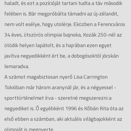
haladt, és ezt a pozícióját tartani tudta a táv második
felében is. Bár megpróbálta támadni az új-zélandit,
nem volt esélye, hogy utolérje. Eközben a Ferencváros
34 éves, ötszörös olimpiai bajnoka, Kozák 250-nél az
ötödik helyen lapátolt, és a hajrában ezen egyet
javítva negyedikként ért be, a dobogósoktól jócskán
lemaradva.
A számot magabiztosan nyerő Lisa Carrington
Tokióban már három aranynál jár, és a négyessel -
sporttörténelmet írva - szeretné megszerezni a
negyediket is. Ő egyébként 1996 és Kőbán Rita óta az
első ebben a számban, aki aktuális világbajokként az
olimpiát is megnyerte.