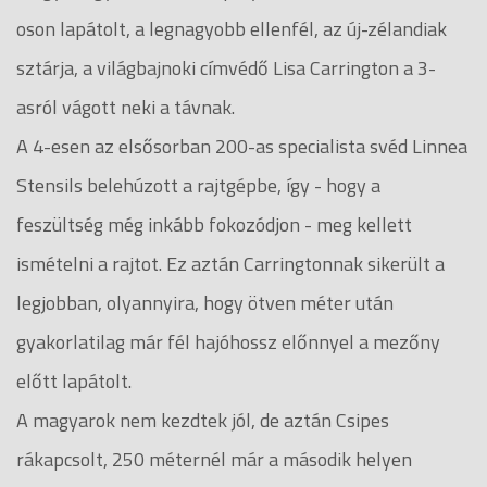
oson lapátolt, a legnagyobb ellenfél, az új-zélandiak
sztárja, a világbajnoki címvédő Lisa Carrington a 3-
asról vágott neki a távnak.
A 4-esen az elsősorban 200-as specialista svéd Linnea
Stensils belehúzott a rajtgépbe, így - hogy a
feszültség még inkább fokozódjon - meg kellett
ismételni a rajtot. Ez aztán Carringtonnak sikerült a
legjobban, olyannyira, hogy ötven méter után
gyakorlatilag már fél hajóhossz előnnyel a mezőny
előtt lapátolt.
A magyarok nem kezdtek jól, de aztán Csipes
rákapcsolt, 250 méternél már a második helyen