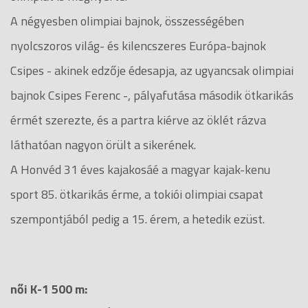
A négyesben olimpiai bajnok, összességében
nyolcszoros világ- és kilencszeres Európa-bajnok
Csipes - akinek edzője édesapja, az ugyancsak olimpiai
bajnok Csipes Ferenc -, pályafutása második ötkarikás
érmét szerezte, és a partra kiérve az öklét rázva
láthatóan nagyon örült a sikerének.
A Honvéd 31 éves kajakosáé a magyar kajak-kenu
sport 85. ötkarikás érme, a tokiói olimpiai csapat
szempontjából pedig a 15. érem, a hetedik ezüst.
női K-1 500 m: