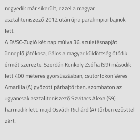
negyedik már sikerült, ezzel a magyar
asztaliteniszező 2012 után újra paralimpiai bajnok
lett.
A BVSC-Zugló két nap múlva 36. születésnapját
ünneplő játékosa, Pálos a magyar küldöttség ötödik
érmét szerezte. Szerdán Konkoly Zsófia (S9) második
lett 400 méteres gyorsúszásban, csütörtökön Veres
Amarilla (A) győzött párbajtőrben, szombaton az
ugyancsak asztaliteniszező Szvitacs Alexa (S9)
harmadik lett, majd Osváth Richárd (A) tőrben ezüsttel
zárt.