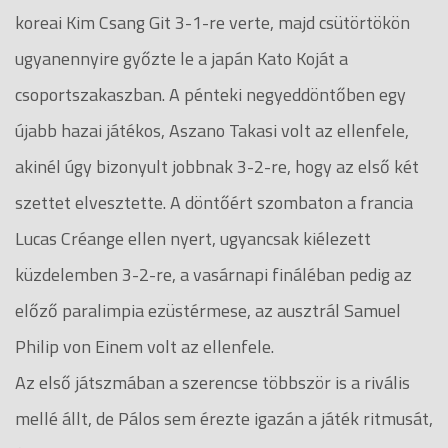
koreai Kim Csang Git 3-1-re verte, majd csütörtökön
ugyanennyire győzte le a japán Kato Koját a
csoportszakaszban. A pénteki negyeddöntőben egy
újabb hazai játékos, Aszano Takasi volt az ellenfele,
akinél úgy bizonyult jobbnak 3-2-re, hogy az első két
szettet elvesztette. A döntőért szombaton a francia
Lucas Créange ellen nyert, ugyancsak kiélezett
küzdelemben 3-2-re, a vasárnapi fináléban pedig az
előző paralimpia ezüstérmese, az ausztrál Samuel
Philip von Einem volt az ellenfele.
Az első játszmában a szerencse többször is a rivális
mellé állt, de Pálos sem érezte igazán a játék ritmusát,