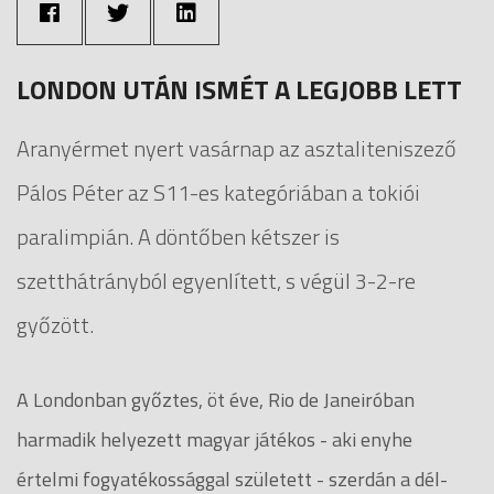
LONDON UTÁN ISMÉT A LEGJOBB LETT
Aranyérmet nyert vasárnap az asztaliteniszező
Pálos Péter az S11-es kategóriában a tokiói
paralimpián. A döntőben kétszer is
szetthátrányból egyenlített, s végül 3-2-re
győzött.
A Londonban győztes, öt éve, Rio de Janeiróban
harmadik helyezett magyar játékos - aki enyhe
értelmi fogyatékossággal született - szerdán a dél-