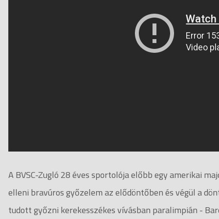
A BVSC-Zugló 28 éves sportolója előbb egy amerikai majd
elleni bravúros győzelem az elődöntőben és végül a dö
tudott győzni kerekesszékes vívásban paralimpián - Ba