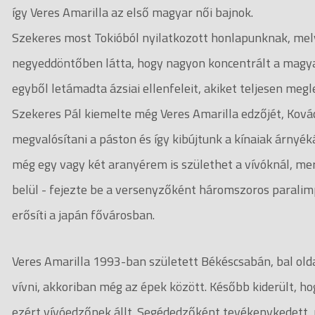
így Veres Amarilla az első magyar női bajnok.
Szekeres most Tokióból nyilatkozott honlapunknak, me
negyeddöntőben látta, hogy nagyon koncentrált a magyar
egyből letámadta ázsiai ellenfeleit, akiket teljesen megl
Szekeres Pál kiemelte még Veres Amarilla edzőjét, Kovács 
megvalósítani a páston és így kibújtunk a kínaiak árnyé
még egy vagy két aranyérem is születhet a vívóknál, mer
belül - fejezte be a versenyzőként háromszoros paralimp
erősíti a japán fővárosban.
Veres Amarilla 1993-ban született Békéscsabán, bal olda
vívni, akkoriban még az épek között. Később kiderült, h
ezért vívóedzőnek állt. Segédedzőként tevékenykedett, 