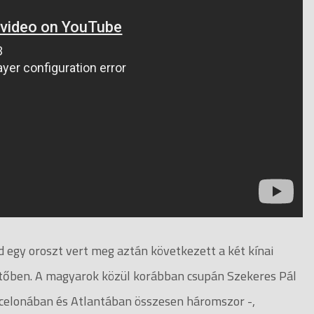
 egy oroszt vert meg aztán következett a két kínai
ntőben. A magyarok közül korábban csupán Szekeres Pál
rcelonában és Atlantában összesen háromszor -,