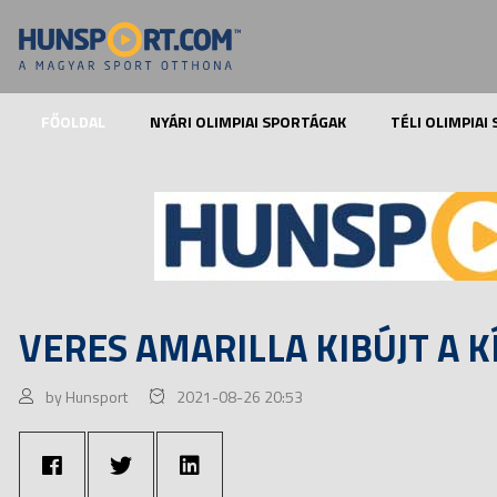
FŐOLDAL
NYÁRI OLIMPIAI SPORTÁGAK
TÉLI OLIMPIAI
VERES AMARILLA KIBÚJT A 
by Hunsport
2021-08-26 20:53