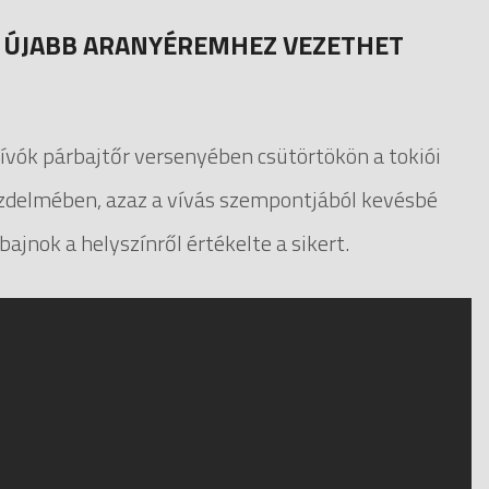
ÁR ÚJABB ARANYÉREMHEZ VEZETHET
ívók párbajtőr versenyében csütörtökön a tokiói
üzdelmében, azaz a vívás szempontjából kevésbé
bajnok a helyszínről értékelte a sikert.