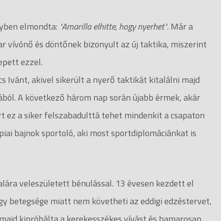
lyben elmondta:
"Amarilla elhitte, hogy nyerhet"
. Már a
 vívónő és döntőnek bizonyult az új taktika, miszerint
epett ezzel.
Ivánt, akivel sikerült a nyerő taktikát kitalálni majd
kából. A következő három nap során újabb érmek, akár
t ez a siker felszabadulttá tehet mindenkit a csapaton
iai bajnok sportoló, aki most sportdiplomáciánkat is
lára veleszületett bénulással. 13 évesen kezdett el
ogy betegsége miatt nem követheti az eddigi edzéstervet,
majd kipróbálta a kerekesszékes vívást és hamarosan,