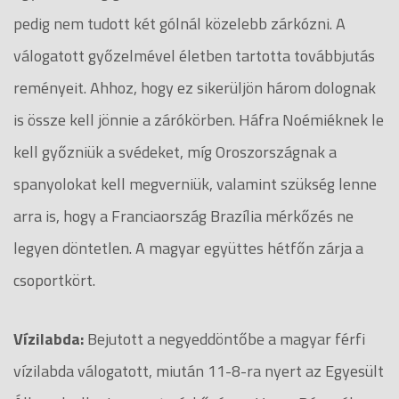
pedig nem tudott két gólnál közelebb zárkózni. A
válogatott győzelmével életben tartotta továbbjutás
reményeit. Ahhoz, hogy ez sikerüljön három dolognak
is össze kell jönnie a zárókörben. Háfra Noémiéknek le
kell győzniük a svédeket, míg Oroszországnak a
spanyolokat kell megverniük, valamint szükség lenne
arra is, hogy a Franciaország Brazília mérkőzés ne
legyen döntetlen. A magyar együttes hétfőn zárja a
csoportkört.
Vízilabda:
Bejutott a negyeddöntőbe a magyar férfi
vízilabda válogatott, miután 11-8-ra nyert az Egyesült