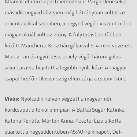
Államok elleni csoportmérkőzésen. Varga Dénesék a
második negyed közepén még hátrányban voltak az
amerikaiakkal szemben, a negyed végén viszont már a
magyaroknál volt az előny. A folytatásban többek
között Manchercz Krisztián góljaival 9-4-re is vezetett
Marcz Tamás együttese, amely végül három gólos
sikert aratva bejutott a legjobb nyolc közé. A magyar
csapat hétfőn Olaszország ellen zárja a csoportkört.
Vívás:
Nyolcadik helyen végzett a magyar női
kardcsapat a tokiói olimpián. A Battai Sugár Katinka,
Katona Renáta, Márton Anna, Pusztai Liza alkotta
quartett a negyeddöntőben 45:40-re kikapott Dél-