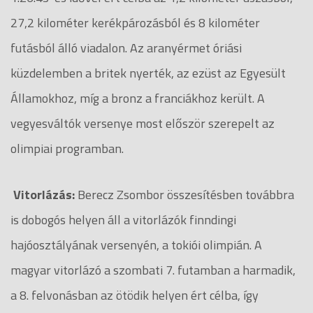
27,2 kilométer kerékpározásból és 8 kilométer
futásból álló viadalon. Az aranyérmet óriási
küzdelemben a britek nyerték, az ezüst az Egyesült
Államokhoz, míg a bronz a franciákhoz került. A
vegyesváltók versenye most először szerepelt az
olimpiai programban.
Vitorlázás:
Berecz Zsombor összesítésben továbbra
is dobogós helyen áll a vitorlázók finndingi
hajóosztályának versenyén, a tokiói olimpián. A
magyar vitorlázó a szombati 7. futamban a harmadik,
a 8. felvonásban az ötödik helyen ért célba, így