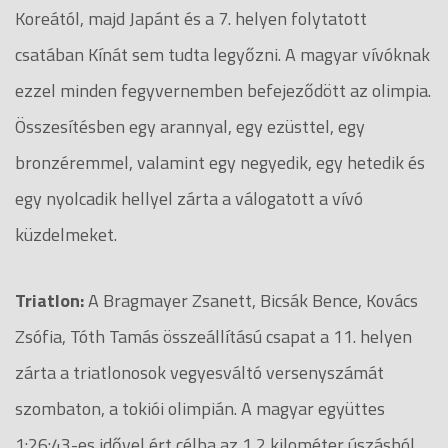
Koreától, majd Japánt és a 7. helyen folytatott
csatában Kínát sem tudta legyőzni. A magyar vívóknak
ezzel minden fegyvernemben befejeződött az olimpia.
Összesítésben egy arannyal, egy ezüsttel, egy
bronzéremmel, valamint egy negyedik, egy hetedik és
egy nyolcadik hellyel zárta a válogatott a vívó
küzdelmeket.
Triatlon:
A Bragmayer Zsanett, Bicsák Bence, Kovács
Zsófia, Tóth Tamás összeállítású csapat a 11. helyen
zárta a triatlonosok vegyesváltó versenyszámát
szombaton, a tokiói olimpián. A magyar együttes
1:26:43-es idővel ért célba az 1,2 kilométer úszásból,