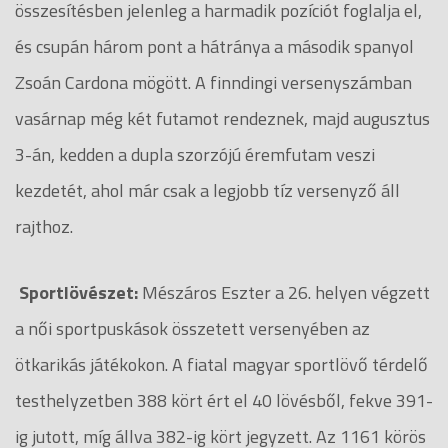
összesítésben jelenleg a harmadik pozíciót foglalja el,
és csupán három pont a hátránya a második spanyol
Zsoán Cardona mögött. A finndingi versenyszámban
vasárnap még két futamot rendeznek, majd augusztus
3-án, kedden a dupla szorzójú éremfutam veszi
kezdetét, ahol már csak a legjobb tíz versenyző áll
rajthoz.
Sportlövészet:
Mészáros Eszter a 26. helyen végzett
a női sportpuskások összetett versenyében az
ötkarikás játékokon. A fiatal magyar sportlövő térdelő
testhelyzetben 388 kört ért el 40 lövésből, fekve 391-
ig jutott, míg állva 382-ig kört jegyzett. Az 1161 körös