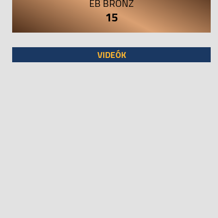
EB BRONZ
15
VIDEÓK