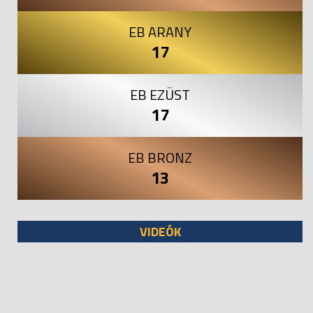
EB ARANY
17
EB EZÜST
17
EB BRONZ
13
VIDEÓK