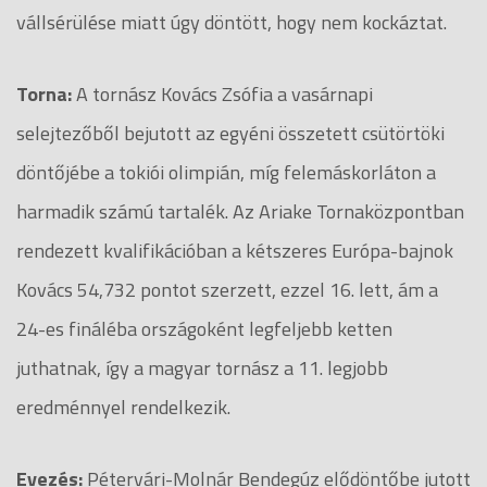
vállsérülése miatt úgy döntött, hogy nem kockáztat.
Torna:
A tornász Kovács Zsófia a vasárnapi
selejtezőből bejutott az egyéni összetett csütörtöki
döntőjébe a tokiói olimpián, míg felemáskorláton a
harmadik számú tartalék. Az Ariake Tornaközpontban
rendezett kvalifikációban a kétszeres Európa-bajnok
Kovács 54,732 pontot szerzett, ezzel 16. lett, ám a
24-es fináléba országoként legfeljebb ketten
juthatnak, így a magyar tornász a 11. legjobb
eredménnyel rendelkezik.
Evezés:
Pétervári-Molnár Bendegúz elődöntőbe jutott