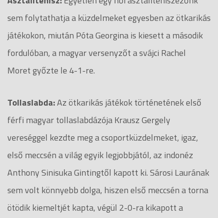
Asztalitenisz:
Egyetlen egy női asztaliteniszezőnk
sem folytathatja a küzdelmeket egyesben az ötkarikás
játékokon, miután Póta Georgina is kiesett a második
fordulóban, a magyar versenyzőt a svájci Rachel
Moret győzte le 4-1-re.
Tollaslabda:
Az ötkarikás játékok történetének első
férfi magyar tollaslabdázója Krausz Gergely
vereséggel kezdte meg a csoportküzdelmeket, igaz,
első meccsén a világ egyik legjobbjától, az indonéz
Anthony Sinisuka Gintingtől kapott ki. Sárosi Laurának
sem volt könnyebb dolga, hiszen első meccsén a torna
ötödik kiemeltjét kapta, végül 2-0-ra kikapott a