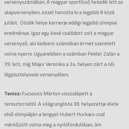
versenyszámában. A magyar sportlövő hetedik lett az
alapversenyben, ezzel harcolta ki a legjobb 8 közé
jutást. Ötödik helye karrierje eddigi legjobb olimpiai
eredménye. Igaz egy kissé csalódott volt a magyar
versenyző, aki kedvenc számában érmet szeretett
volna nyerni. Ugyanebben a számban Pekler Zalán a
39. lett, míg Major Veronika a 34. helyen zárt a női
légpisztolyosok versenyében.
Tenisz:
Fucsovics Márton visszalépett a
tenisztornától. A világranglista 38. helyezettje élete
első olimpiáján a lengyel Hubert Hurkacs-csal
mérkőzött volna meg a nyitófordulóban, ám