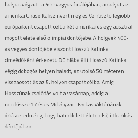
helyen végzett a 400 vegyes fináléjában, amelyet az
amerikai Chase Kalisz nyert meg és Verrasztó legjobb
európaiként csapott célba két amerikai és egy ausztrál
mögött élete első olimpiai döntőjébe. A hölgyek 400-
as vegyes döntőjébe viszont Hosszú Katinka
címvédőként érkezett. DE hiába állt Hosszú Katinka
végig dobogós helyen haladt, az utolsó 50 méteren
visszaesett és az 5. helyen csapott célba. Amíg
Hosszúnak csalódás volt a vasárnap, addig a
mindössze 17 éves Mihályvári-Farkas Viktóriának
óriási eredmény, hogy hatodik lett élete első ötkarikás
döntőjében.