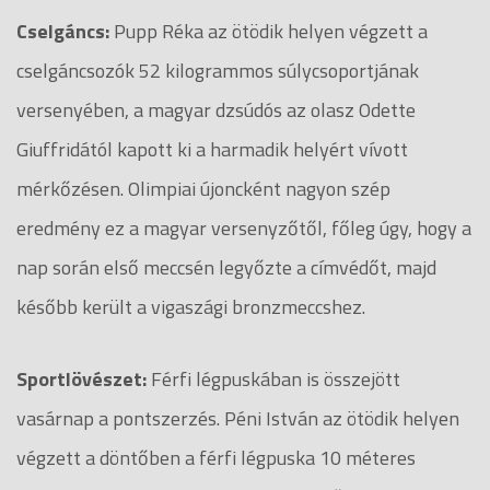
Cselgáncs:
Pupp Réka az ötödik helyen végzett a
cselgáncsozók 52 kilogrammos súlycsoportjának
versenyében, a magyar dzsúdós az olasz Odette
Giuffridától kapott ki a harmadik helyért vívott
mérkőzésen. Olimpiai újoncként nagyon szép
eredmény ez a magyar versenyzőtől, főleg úgy, hogy a
nap során első meccsén legyőzte a címvédőt, majd
később került a vigaszági bronzmeccshez.
Sportlövészet:
Férfi légpuskában is összejött
vasárnap a pontszerzés. Péni István az ötödik helyen
végzett a döntőben a férfi légpuska 10 méteres