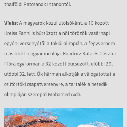
thaiföldi Ratcsanok Intanontól.
Vívás:
A magyarok közül utolsóként, a 16 között
Kreiss Fanni is búcsúzott a női tőrözők vasárnapi
egyéni versenyétől a tokiói olimpián. A fegyvernem
másik két magyar indulója, Kondricz Kata és Pásztor
Flóra egyformán a 32 között búcsúzott, előbbi 29.,
utóbbi 32. lett. Ők hárman alkotják a válogatottat a
csütörtöki csapatversenyre, a tartalék a hetedik
olimpiáján szereplő Mohamed Aida.