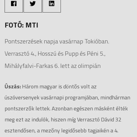
FOTÓ: MTI
Pontszerzések napja vasárnap Tokióban.
Verrasztó 4., Hosszú és Pupp és Péni 5.,
Mihályfalvi-Farkas 6. lett az olimpián
Úszás:
Három magyar is döntős volt az
úszóversenyek vasárnapi programjában, mindhárman
pontszerzők lettek. Azonban egészen másként élték
meg ezt az indulók, hiszen míg Verrasztó Dávid 32
esztendősen, a mezőny legidősebb tagjaikén a 4.