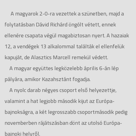
A magyarok 2-0-ra vezettek a szünetben, majd a
folytatásban Dávid Richárd öngólt vétett, ennek
ellenére csapata végül magabiztosan nyert. A hazaiak
12, a vendégek 13 alkalommal találták el ellenfelük
kapuját, de Alasztics Marcell remekül védett.
A magyar együttes legközelebb április 6-án lép
pályára, amikor Kazahsztánt fogadja.
A nyolc darab négyes csoport első helyezettje,
valamint a hat legjobb második kijut az Európa-
bajnokságra, a két legrosszabb csoportmásodik pedig
novemberben rájátszásban dönt az utolsó Európa-
bajnoki helyről.