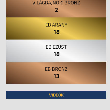
VILÁGBAJNOKI BRONZ
2
EB ARANY
18
EB EZÜST
18
EB BRONZ
13
VIDEÓK