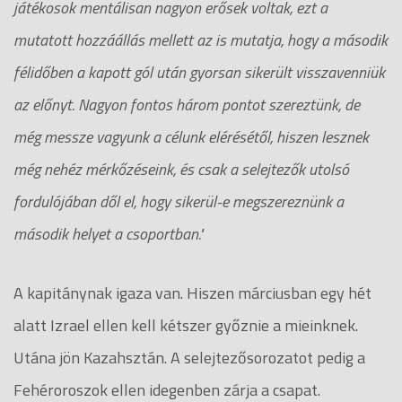
játékosok mentálisan nagyon erősek voltak, ezt a
mutatott hozzáállás mellett az is mutatja, hogy a második
félidőben a kapott gól után gyorsan sikerült visszavenniük
az előnyt. Nagyon fontos három pontot szereztünk, de
még messze vagyunk a célunk elérésétől, hiszen lesznek
még nehéz mérkőzéseink, és csak a selejtezők utolsó
fordulójában dől el, hogy sikerül-e megszereznünk a
második helyet a csoportban."
A kapitánynak igaza van. Hiszen márciusban egy hét
alatt Izrael ellen kell kétszer győznie a mieinknek.
Utána jön Kazahsztán. A selejtezősorozatot pedig a
Fehéroroszok ellen idegenben zárja a csapat.