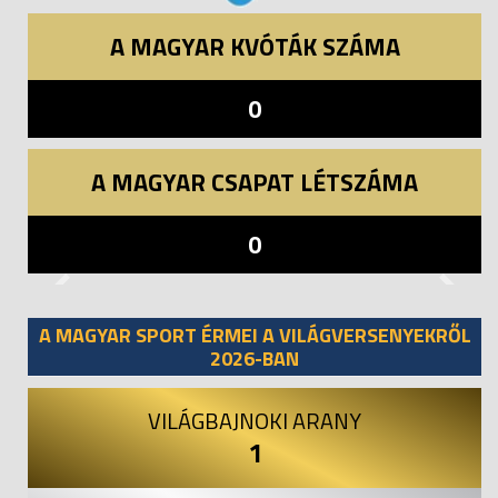
A MAGYAR KVÓTÁK SZÁMA
0
A MAGYAR CSAPAT LÉTSZÁMA
0
Previous
Next
A MAGYAR SPORT ÉRMEI A VILÁGVERSENYEKRŐL
2026-BAN
VILÁGBAJNOKI ARANY
1