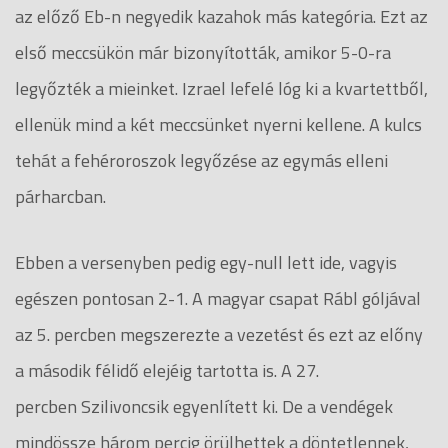
az előző Eb-n negyedik kazahok más kategória. Ezt az
első meccsükön már bizonyították, amikor 5-0-ra
legyőzték a mieinket. Izrael lefelé lóg ki a kvartettből,
ellenük mind a két meccsünket nyerni kellene. A kulcs
tehát a fehéroroszok legyőzése az egymás elleni
párharcban.
Ebben a versenyben pedig egy-null lett ide, vagyis
egészen pontosan 2-1. A magyar csapat Rábl góljával
az 5. percben megszerezte a vezetést és ezt az előny
a második félidő elejéig tartotta is. A 27.
percben Szilivoncsik egyenlített ki. De a vendégek
mindössze három percig örülhettek a döntetlennek,