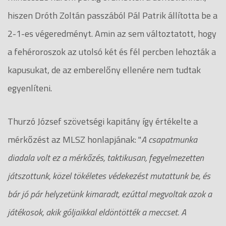
hiszen Dróth Zoltán passzából Pál Patrik állította be a
2-1-es végeredményt. Amin az sem változtatott, hogy
a fehéroroszok az utolsó két és fél percben lehozták a
kapusukat, de az emberelőny ellenére nem tudtak
egyenlíteni.
Thurzó József szövetségi kapitány így értékelte a
mérkőzést az MLSZ honlapjának: "
A csapatmunka
diadala volt ez a mérkőzés, taktikusan, fegyelmezetten
játszottunk, közel tökéletes védekezést mutattunk be, és
bár jó pár helyzetünk kimaradt, ezúttal megvoltak azok a
játékosok, akik góljaikkal eldöntötték a meccset. A