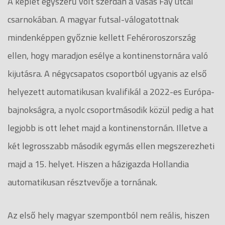
A képlet egyszerű volt szerdán a Vasas Fáy utcai
csarnokában. A magyar futsal-válogatottnak
mindenképpen győznie kellett Fehéroroszország
ellen, hogy maradjon esélye a kontinenstornára való
kijutásra. A négycsapatos csoportból ugyanis az első
helyezett automatikusan kvalifikál a 2022-es Európa-
bajnokságra, a nyolc csoportmásodik közül pedig a hat
legjobb is ott lehet majd a kontinenstornán. Illetve a
két legrosszabb második egymás ellen megszerezheti
majd a 15. helyet. Hiszen a házigazda Hollandia
automatikusan résztvevője a tornának.
Az első hely magyar szempontból nem reális, hiszen