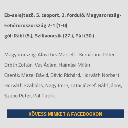
Eb-selejtező, 5. csoport, 2. forduló: Magyarország-
Fehéroroszország 2-1 (1-0)
gól: Rábl (5.), Szilivoncsik (27.), Pál (30.)
Magyarország: Alasztics Marcell - Komáromi Péter,
Dróth Zoltán, Vas Ádám, Hajmási Milán
Cserék: Mezei Dávid, Dávid Richárd, Horváth Norbert,
Horváth Szabolcs, Nagy Imre, Tatai József, Rábl János,
Szabó Péter, Pál Patrik.
KÖVESS MINKET A FACEBOOKON