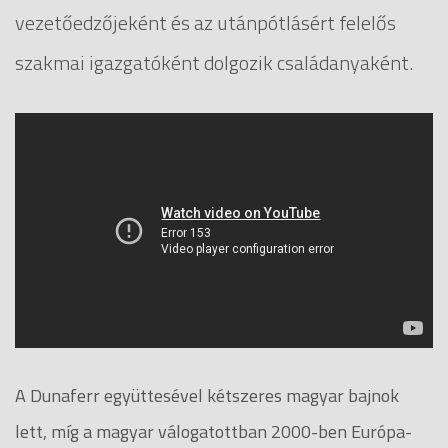
vezetőedzőjeként és az utánpótlásért felelős
szakmai igazgatóként dolgozik családanyaként.
A Dunaferr együttesével kétszeres magyar bajnok
lett, míg a magyar válogatottban 2000-ben Európa-