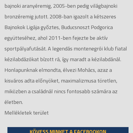
bajnoki aranyéremig, 2005-ben pedig világbajnoki
bronzéremig jutott. 2008-ban igazolt a kétszeres
Bajnokok Ligája győztes, Buducsnoszt Podgorica
együtteséhez, ahol 2011-ben fejezte be aktív
sportpályafutását. A legendás montenegrói klub fiatal
kézilabdázókat bízott rá, így maradt a kézilabdánál.
Honlapunknak elmondta, élvezi Mohács, azaz a
kisváros adta előnyöket, maximalizmusa töretlen,
miközben a családnál nincs fontosabb számára az
életben.
Mellékletek terület
KÖVESS MINKET A FACEBOOKON