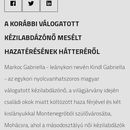
A KORÁBBI VÁLOGATOTT
KÉZILABDÁZÓNŐ MESÉLT
HAZATÉRÉSÉNEK HÁTTERÉRŐL
Markoc Gabriella - leánykori nevén Kindl Gabriella
- az egykori nyolcvanhatszoros magyar
válogatott kézilabdázónő, a világjárvány idején
családi okok miatt költözött haza férjével és két
kislányukkal Montenegróból szülővárosába,
Mohácsra, ahol a másodosztályú női kézilabdázók