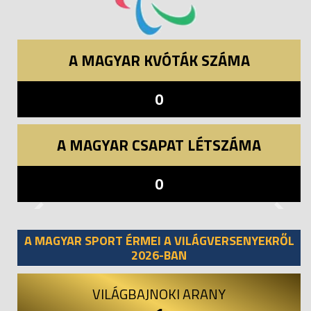
A MAGYAR KVÓTÁK SZÁMA
0
A MAGYAR CSAPAT LÉTSZÁMA
0
Previous
Next
A MAGYAR SPORT ÉRMEI A VILÁGVERSENYEKRŐL
2026-BAN
VILÁGBAJNOKI ARANY