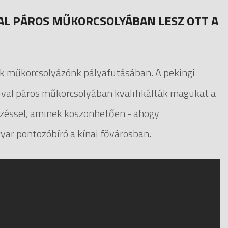
AL PÁROS MŰKORCSOLYÁBAN LESZ OTT A
k műkorcsolyázónk pályafutásában. A pekingi
ia-val páros műkorcsolyában kvalifikálták magukat a
yezéssel, aminek köszönhetően - ahogy
ar pontozóbíró a kínai fővárosban.