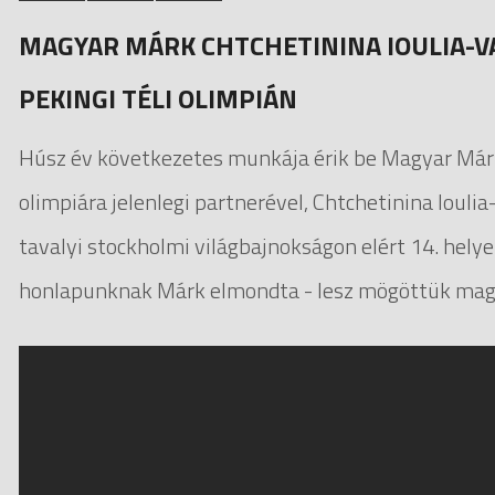
MAGYAR MÁRK CHTCHETININA IOULIA-V
PEKINGI TÉLI OLIMPIÁN
Húsz év következetes munkája érik be Magyar Már
olimpiára jelenlegi partnerével, Chtchetinina Ioul
tavalyi stockholmi világbajnokságon elért 14. hel
honlapunknak Márk elmondta - lesz mögöttük magy