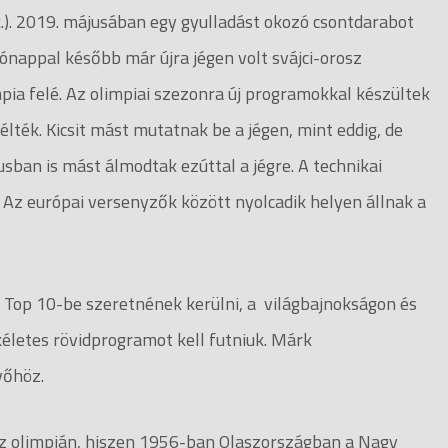
k.). 2019. májusában egy gyulladást okozó csontdarabot
hónappal később már újra jégen volt svájci-orosz
mpia felé. Az olimpiai szezonra új programokkal készültek
élték. Kicsit mást mutatnak be a jégen, mint eddig, de
usban is mást álmodtak ezúttal a jégre. A technikai
 Az európai versenyzők között nyolcadik helyen állnak a
 Top 10-be szeretnének kerülni, a világbajnokságon és
kéletes rövidprogramot kell futniuk. Márk
vőhöz.
az olimpián, hiszen 1956-ban Olaszországban a Nagy