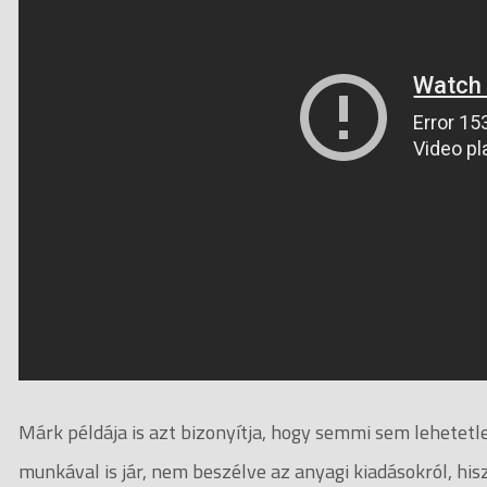
Márk példája is azt bizonyítja, hogy semmi sem lehetetl
munkával is jár, nem beszélve az anyagi kiadásokról, his