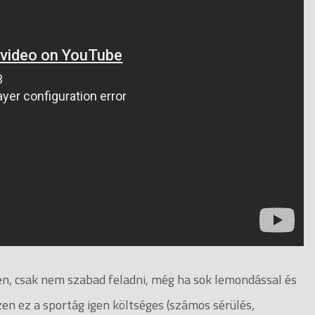
en, csak nem szabad feladni, még ha sok lemondással és
zen ez a sportág igen költséges (számos sérülés,