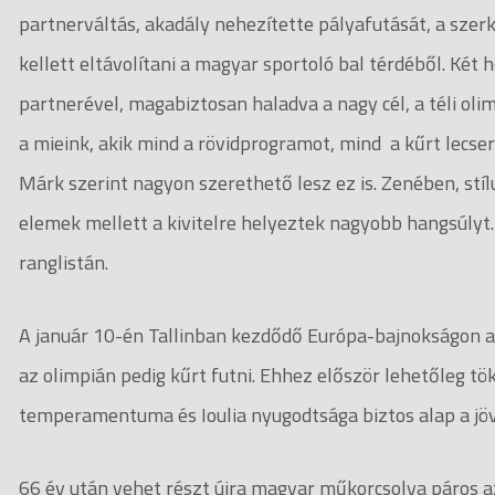
partnerváltás, akadály nehezítette pályafutását, a szer
kellett eltávolítani a magyar sportoló bal térdéből. Két 
partnerével, magabiztosan haladva a nagy cél, a téli oli
a mieink, akik mind a rövidprogramot, mind a kűrt lecser
Márk szerint nagyon szerethető lesz ez is. Zenében, stíl
elemek mellett a kivitelre helyeztek nagyobb hangsúlyt.
ranglistán.
A január 10-én Tallinban kezdődő Európa-bajnokságon a
az olimpián pedig kűrt futni. Ehhez először lehetőleg tö
temperamentuma és Ioulia nyugodtsága biztos alap a jö
66 év után vehet részt újra magyar műkorcsolya páros 