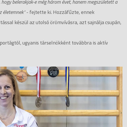
ás, hogy belerakjak-e még három évet, hanem megszületett a
z életemnek"
- fejtette ki. Hozzáfűzte, ennek
ással készül az utolsó örömvívásra, azt sajnálja csupán,
portágtól, ugyanis társelnökként továbbra is aktív