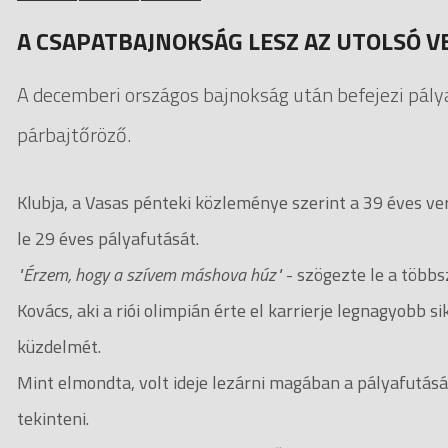
A CSAPATBAJNOKSÁG LESZ AZ UTOLSÓ 
A decemberi országos bajnokság után befejezi pál
párbajtőröző.
Klubja, a Vasas pénteki közleménye szerint a 39 éves ve
le 29 éves pályafutását.
"Érzem, hogy a szívem máshova húz"
- szögezte le a többs
Kovács, aki a riói olimpián érte el karrierje legnagyobb 
küzdelmét.
Mint elmondta, volt ideje lezárni magában a pályafutásá
tekinteni.