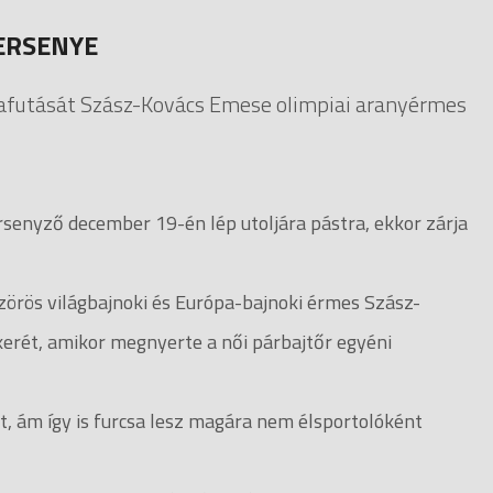
VERSENYE
yafutását Szász-Kovács Emese olimpiai aranyérmes
rsenyző december 19-én lép utoljára pástra, ekkor zárja
zörös világbajnoki és Európa-bajnoki érmes Szász-
sikerét, amikor megnyerte a női párbajtőr egyéni
t, ám így is furcsa lesz magára nem élsportolóként