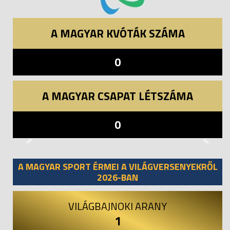
A MAGYAR KVÓTÁK SZÁMA
0
A MAGYAR CSAPAT LÉTSZÁMA
0
Previous
Next
A MAGYAR SPORT ÉRMEI A VILÁGVERSENYEKRŐL
2026-BAN
VILÁGBAJNOKI ARANY
1