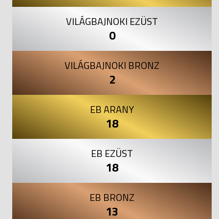
VILÁGBAJNOKI EZÜST
0
VILÁGBAJNOKI BRONZ
2
EB ARANY
18
EB EZÜST
18
EB BRONZ
13