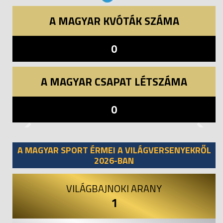
A MAGYAR KVÓTÁK SZÁMA
0
A MAGYAR CSAPAT LÉTSZÁMA
0
Previous
Next
A MAGYAR SPORT ÉRMEI A VILÁGVERSENYEKRŐL
2026-BAN
VILÁGBAJNOKI ARANY
1