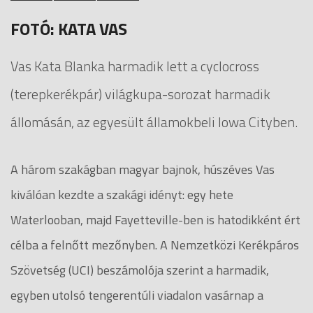
FOTÓ: KATA VAS
Vas Kata Blanka harmadik lett a cyclocross
(terepkerékpár) világkupa-sorozat harmadik
állomásán, az egyesült államokbeli Iowa Cityben.
A három szakágban magyar bajnok, húszéves Vas
kiválóan kezdte a szakági idényt: egy hete
Waterlooban, majd Fayetteville-ben is hatodikként ért
célba a felnőtt mezőnyben. A Nemzetközi Kerékpáros
Szövetség (UCI) beszámolója szerint a harmadik,
egyben utolsó tengerentúli viadalon vasárnap a