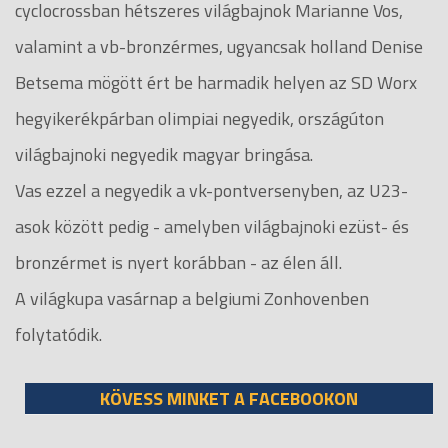
cyclocrossban hétszeres világbajnok Marianne Vos,
valamint a vb-bronzérmes, ugyancsak holland Denise
Betsema mögött ért be harmadik helyen az SD Worx
hegyikerékpárban olimpiai negyedik, országúton
világbajnoki negyedik magyar bringása.
Vas ezzel a negyedik a vk-pontversenyben, az U23-
asok között pedig - amelyben világbajnoki ezüst- és
bronzérmet is nyert korábban - az élen áll.
A világkupa vasárnap a belgiumi Zonhovenben
folytatódik.
KÖVESS MINKET A FACEBOOKON