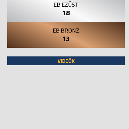
EB EZÜST
18
EB BRONZ
13
VIDEÓK