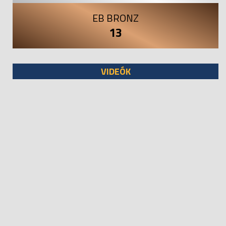
EB BRONZ
13
VIDEÓK