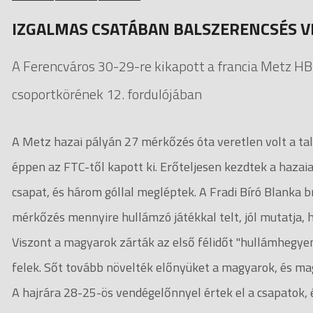
IZGALMAS CSATÁBAN BALSZERENCSÉS V
A Ferencváros 30-29-re kikapott a francia Metz HB
csoportkörének 12. fordulójában
A Metz hazai pályán 27 mérkőzés óta veretlen volt a tal
éppen az FTC-től kapott ki. Erőteljesen kezdtek a hazai
csapat, és három góllal megléptek. A Fradi Bíró Blanka 
mérkőzés mennyire hullámzó játékkal telt, jól mutatja, 
Viszont a magyarok zárták az első félidőt "hullámhegyen
felek. Sőt tovább növelték előnyüket a magyarok, és mag
A hajrára 28-25-ös vendégelőnnyel értek el a csapatok, 