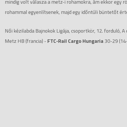
mindig volt válasza a metz-i rohamokra, ám ekkor egy rö
rohammal egyenlítsenek, majd egy időntúli büntetőt ér
Női kézilabda Bajnokok Ligája, csoportkör, 12. forduló, A 
Metz HB (francia) -
FTC-Rail Cargo Hungaria
30-29 (14