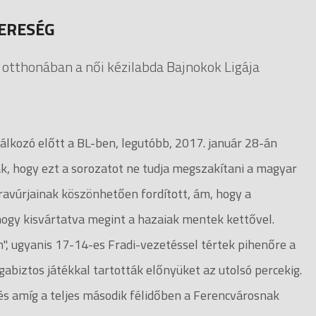
ERESÉG
 otthonában a női kézilabda Bajnokok Ligája
álkozó előtt a BL-ben, legutóbb, 2017. január 28-án
ak, hogy ezt a sorozatot ne tudja megszakítani a magyar
bravúrjainak köszönhetően fordított, ám, hogy a
hogy kisvártatva megint a hazaiak mentek kettővel.
", ugyanis 17-14-es Fradi-vezetéssel tértek pihenőre a
abiztos játékkal tartották előnyüket az utolsó percekig.
és amíg a teljes második félidőben a Ferencvárosnak