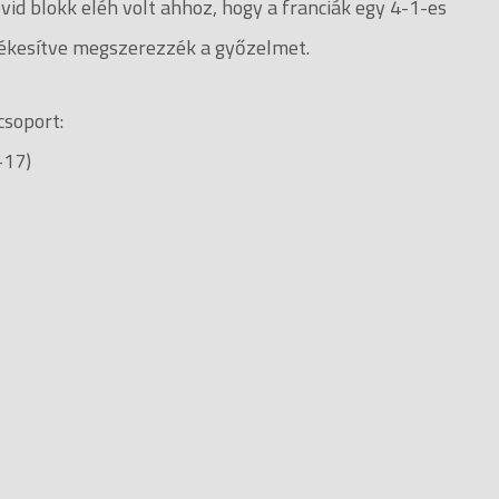
vid blokk eléh volt ahhoz, hogy a franciák egy 4-1-es
tékesítve megszerezzék a győzelmet.
csoport:
-17)