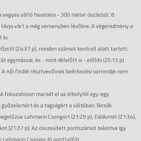
a vegyes váltó hivatalos - 300 méter úszásból, 8
- távja várt a még versenyben lévőkre. A végeredmény a
 ki.
ött (24:37 p), minden számot kontroll alatt tartott.
 egymással, és - mint délelőtt is - előbbi (25:13 p)
). A női finálé résztvevőinek beérkezési sorrendje nem
k fokozatosan maradt el az élbolytól egy-egy
 győzelemért és a tagságért a váltóban. Bicsák
megelőzve Lehmann Csongort (21:29 p), Faldumot (21:34),
ot (21:37 p). Az összesített pontszámot tekintve így
és Lehmann Csongor (6 pont) előtt.