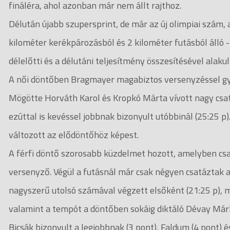
fináléra, ahol azonban már nem állt rajthoz.
Délután újabb szupersprint, de már az új olimpiai szám, 
kilométer kerékpározásból és 2 kilométer futásból álló 
délelőtti és a délutáni teljesítmény összesítésével alakult
A női döntőben Bragmayer magabiztos versenyzéssel győz
Mögötte Horváth Karol és Kropkó Márta vívott nagy csatát
ezúttal is kevéssel jobbnak bizonyult utóbbinál (25:25 p
változott az elődöntőhöz képest.
A férfi döntő szorosabb küzdelmet hozott, amelyben csa
versenyző. Végül a futásnál már csak négyen csatáztak a
nagyszerű utolsó számával végzett elsőként (21:25 p), 
valamint a tempót a döntőben sokáig diktáló Dévay Márk
Bicsák bizonyult a legjobbnak (3 pont), Faldum (4 pont) 