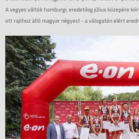
A vegyes váltók hamburgi, eredetileg július közepére ki
ott rajthoz álló magyar négyest - a válogatón elért ered