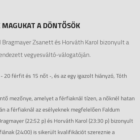
ÉK MAGUKAT A DÖNTŐSÖK
l Bragmayer Zsanett és Horváth Karol bizonyult a
rendezett vegyesváltó-válogatóján.
20 férfit és 15 nőt -, és az egy igazolt hiányzó, Tóth
döntő mezőnye, amelyet a férfiaknál tízen, a nőknél hatan
án a férfiaknál az esélyeknek megfelelően Faldum
Bragmayer (22:52 p) és Horváth Karol (23:30 p) bizonyult
iának (24:00) is sikerült kvalifikációt szereznie a