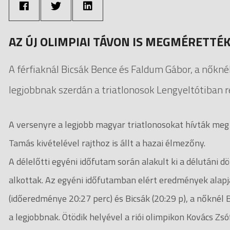
AZ ÚJ OLIMPIAI TÁVON IS MEGMÉRETT
A férfiaknál Bicsák Bence és Faldum Gábor, a nőkné
legjobbnak szerdán a triatlonosok Lengyeltótiban 
A versenyre a legjobb magyar triatlonosokat hívták meg - 
Tamás kivételével rajthoz is állt a hazai élmezőny.
A délelőtti egyéni időfutam során alakult ki a délutáni 
alkottak. Az egyéni időfutamban elért eredmények alapj
(időeredménye 20:27 perc) és Bicsák (20:29 p), a nőknél 
a legjobbnak. Ötödik helyével a riói olimpikon Kovács Zsóf