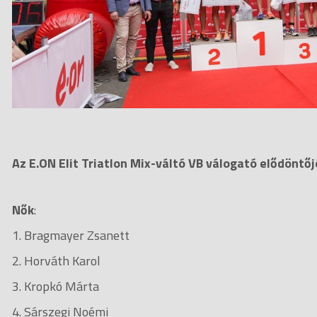
Az E.ON Elit Triatlon Mix-váltó VB válogató elődönt
Nők
:
1. Bragmayer Zsanett
2. Horváth Karol
3. Kropkó Márta
4. Sárszegi Noémi