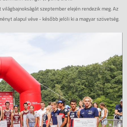
írt világbajnokságát szeptember elején rendezik meg. Az
ményt alapul véve - később jelöli ki a magyar szövetség.