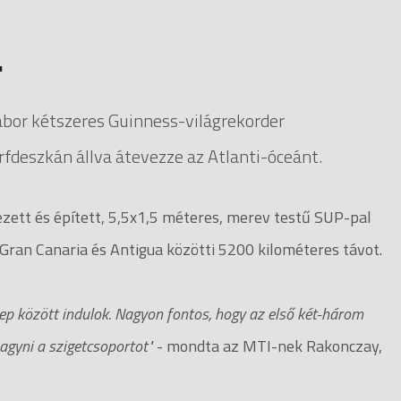
"
ábor kétszeres Guinness-világrekorder
rfdeszkán állva átevezze az Atlanti-óceánt.
ezett és épített, 5,5x1,5 méteres, merev testű SUP-pal
 a Gran Canaria és Antigua közötti 5200 kilométeres távot.
nep között indulok. Nagyon fontos, hogy az első két-három
agyni a szigetcsoportot"
- mondta az MTI-nek Rakonczay,