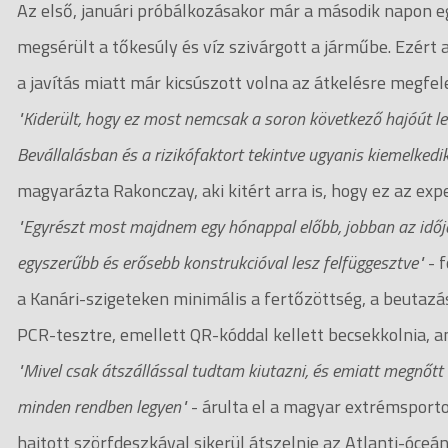
Az első, januári próbálkozásakor már a második napon e
megsérült a tőkesúly és víz szivárgott a járműbe. Ezért a
a javítás miatt már kicsúszott volna az átkelésre megfele
"Kiderült, hogy ez most nemcsak a soron következő hajóút l
Bevállalásban és a rizikófaktort tekintve ugyanis kiemelked
magyarázta Rakonczay, aki kitért arra is, hogy ez az expe
"Egyrészt most majdnem egy hónappal előbb, jobban az időj
egyszerűbb és erősebb konstrukcióval lesz felfüggesztve"
- f
a Kanári-szigeteken minimális a fertőzöttség, a beutaz
PCR-tesztre, emellett QR-kóddal kellett becsekkolnia, am
"Mivel csak átszállással tudtam kiutazni, és emiatt megnőtt 
minden rendben legyen"
- árulta el a magyar extrémsportoló
hajtott szörfdeszkával sikerül átszelnie az Atlanti-óceán