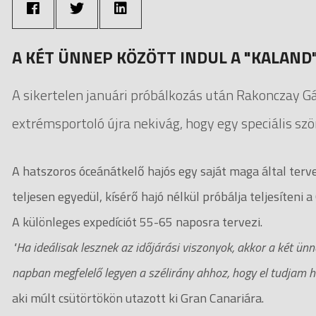
A KÉT ÜNNEP KÖZÖTT INDUL A "KALAND
A sikertelen januári próbálkozás után Rakonczay G
extrémsportoló újra nekivág, hogy egy speciális szö
A hatszoros óceánátkelő hajós egy saját maga által terv
teljesen egyedül, kísérő hajó nélkül próbálja teljesíteni
A különleges expedíciót 55-65 naposra tervezi.
"Ha ideálisak lesznek az időjárási viszonyok, akkor a két ün
napban megfelelő legyen a szélirány ahhoz, hogy el tudjam h
aki múlt csütörtökön utazott ki Gran Canariára.