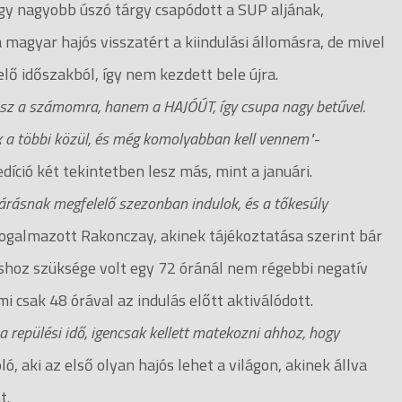
gy nagyobb úszó tárgy csapódott a SUP aljának,
 magyar hajós visszatért a kiindulási állomásra, de mivel
lő időszakból, így nem kezdett bele újra.
esz a számomra, hanem a HAJÓÚT, így csupa nagy betűvel.
ik a többi közül, és még komolyabban kell vennem"
-
díció két tekintetben lesz más, mint a januári.
árásnak megfelelő szezonban indulok, és a tőkesúly
ogalmazott Rakonczay, akinek tájékoztatása szerint bár
áshoz szüksége volt egy 72 óránál nem régebbi negatív
i csak 48 órával az indulás előtt aktiválódott.
a repülési idő, igencsak kellett matekozni ahhoz, hogy
, aki az első olyan hajós lehet a világon, akinek állva
t.