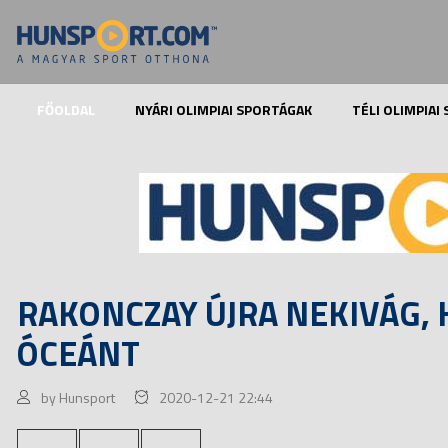
FŐOLDAL
NYÁRI OLIMPIAI SPORTÁGAK
TÉLI OLIMPIAI
RAKONCZAY ÚJRA NEKIVÁG, 
ÓCEÁNT
by Hunsport
2020-12-21 22:44