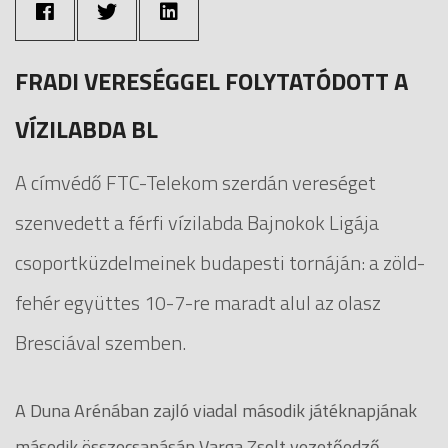
FRADI VERESÉGGEL FOLYTATÓDOTT A
VÍZILABDA BL
A címvédő FTC-Telekom szerdán vereséget
szenvedett a férfi vízilabda Bajnokok Ligája
csoportküzdelmeinek budapesti tornáján: a zöld-
fehér együttes 10-7-re maradt alul az olasz
Bresciával szemben.
A Duna Arénában zajló viadal második játéknapjának
második összecsapásán Varga Zsolt vezetőedző