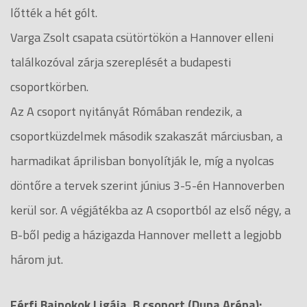
lőtték a hét gólt.
Varga Zsolt csapata csütörtökön a Hannover elleni
találkozóval zárja szereplését a budapesti
csoportkörben.
Az A csoport nyitányát Rómában rendezik, a
csoportküzdelmek második szakaszát márciusban, a
harmadikat áprilisban bonyolítják le, míg a nyolcas
döntőre a tervek szerint június 3-5-én Hannoverben
kerül sor. A végjátékba az A csoportból az első négy, a
B-ből pedig a házigazda Hannover mellett a legjobb
három jut.
Férfi Bajnokok Ligája, B csoport (Duna Aréna):