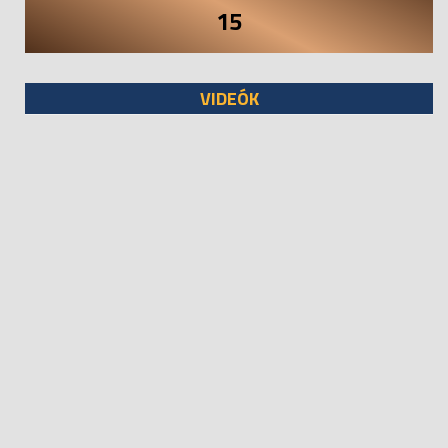
15
VIDEÓK