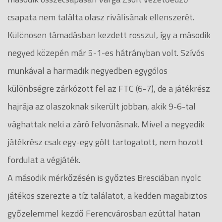
csapata nem találta olasz riválisának ellenszerét.
Különösen támadásban kezdett rosszul, így a második
negyed közepén már 5-1-es hátrányban volt. Szívós
munkával a harmadik negyedben egygólos
különbségre zárkózott fel az FTC (6-7), de a játékrész
hajrája az olaszoknak sikerült jobban, akik 9-6-tal
vághattak neki a záró felvonásnak. Mivel a negyedik
játékrész csak egy-egy gólt tartogatott, nem hozott
fordulat a végjáték.
A második mérkőzésén is győztes Bresciában nyolc
játékos szerezte a tíz találatot, a kedden magabiztos
győzelemmel kezdő Ferencvárosban ezúttal hatan