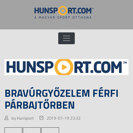
BRAVÚRGYŐZELEM FÉRFI
PÁRBAJTŐRBEN
by Hunsport
2019-07-19 23:32