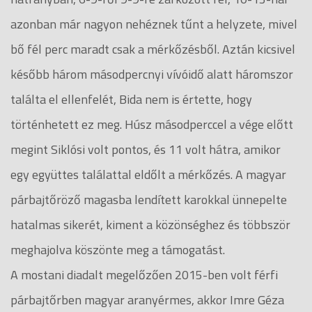
azonban már nagyon nehéznek tűnt a helyzete, mivel
bő fél perc maradt csak a mérkőzésből. Aztán kicsivel
később három másodpercnyi vívóidő alatt háromszor
találta el ellenfelét, Bida nem is értette, hogy
történhetett ez meg. Húsz másodperccel a vége előtt
megint Siklósi volt pontos, és 11 volt hátra, amikor
egy együttes találattal eldőlt a mérkőzés. A magyar
párbajtőröző magasba lendített karokkal ünnepelte
hatalmas sikerét, kiment a közönséghez és többször
meghajolva köszönte meg a támogatást.
A mostani diadalt megelőzően 2015-ben volt férfi
párbajtőrben magyar aranyérmes, akkor Imre Géza