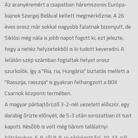
Az aranyéremért a csapatban háromszoros Európa-
bajnok Szergej Bidával kellett megmérkőznie. A 26
éves orosz már sokkal nagyobb falatnak bizonyult, de
Siklósi még nála is jobb napot fogott ki, ezt jelezte,
hogy a nehéz helyzetekből is ki tudott keveredni. A
lelátón szép számban foglaltak helyet orosz
szurkolók, így a "Ria, ria, Hungária" biztatás mellett a
"Rasszija, rasszija" is gyakran felhangzott a BOK
Csarnok központi termében.
A magyar párbajtőröző 3-2-nél vezetett először, egy
darabig őrizte előnyét, de 5-3 után sorozatban öt tust
kapott. Később is volt még három találatnyi
hátrányban, 6-9-ről 9-9-re zárkózott fel, 10-13-nál