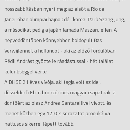
hosszabbításban nyert meg: az elsőt a Rio de
Janeiróban olimpiai bajnok dél-koreai Park Szang Jung,
a másodikat pedig a japán Jamada Maszaru ellen. A
negyeddöntőben könnyebben boldogult Bas
Verwijlennel, a hollandot - aki az előző fordulóban
Rédli Andrást győzte le ráadástussal - hét találat
különbséggel verte.
A BHSE 21 éves vívója, aki tagja volt az idei,
düsseldorfi Eb-n bronzérmes magyar csapatnak, a
döntőért az olasz Andrea Santarellivel vívott, és
menet közben egy 12-0-s sorozatot produkálva
hattusos sikerrel lépett tovább.