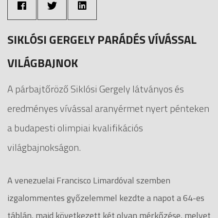
SIKLÓSI GERGELY PARÁDÉS VÍVÁSSAL
VILÁGBAJNOK
A párbajtőröző Siklósi Gergely látványos és
eredményes vívással aranyérmet nyert pénteken
a budapesti olimpiai kvalifikációs
világbajnokságon.
A venezuelai Francisco Limardóval szemben
izgalommentes győzelemmel kezdte a napot a 64-es
táblán, majd következett két olyan mérkőzése, melyet