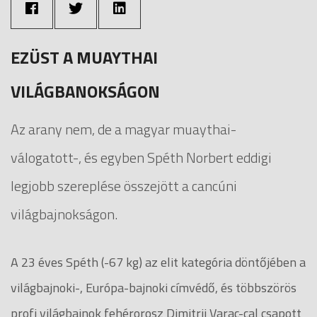
EZÜST A MUAYTHAI
VILÁGBANOKSÁGON
Az arany nem, de a magyar muaythai-
válogatott-, és egyben Spéth Norbert eddigi
legjobb szereplése összejött a cancúni
világbajnokságon.
A 23 éves Spéth (-67 kg) az elit kategória döntőjében a
világbajnoki-, Európa-bajnoki címvédő, és többszörös
profi világbajnok fehérorosz Dimitrij Varac-cal csapott