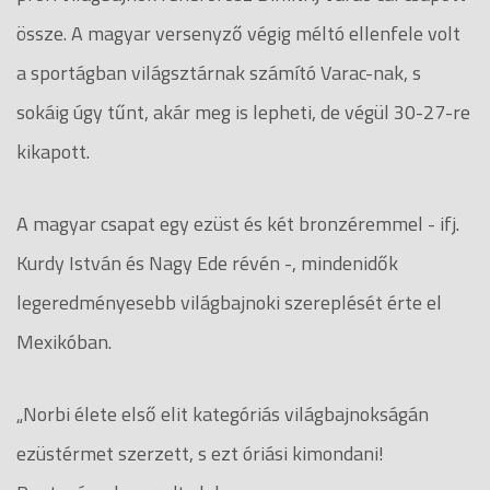
össze. A magyar versenyző végig méltó ellenfele volt
a sportágban világsztárnak számító Varac-nak, s
sokáig úgy tűnt, akár meg is lepheti, de végül 30-27-re
kikapott.
A magyar csapat egy ezüst és két bronzéremmel - ifj.
Kurdy István és Nagy Ede révén -, mindenidők
legeredményesebb világbajnoki szereplését érte el
Mexikóban.
„Norbi élete első elit kategóriás világbajnokságán
ezüstérmet szerzett, s ezt óriási kimondani!