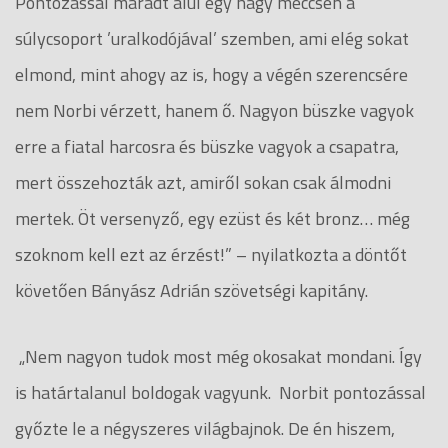
Pontozással maradt alul egy nagy meccsen a
súlycsoport ’uralkodójával’ szemben, ami elég sokat
elmond, mint ahogy az is, hogy a végén szerencsére
nem Norbi vérzett, hanem ő. Nagyon büszke vagyok
erre a fiatal harcosra és büszke vagyok a csapatra,
mert összehozták azt, amiről sokan csak álmodni
mertek. Öt versenyző, egy ezüst és két bronz… még
szoknom kell ezt az érzést!” – nyilatkozta a döntőt
követően Bányász Adrián szövetségi kapitány.
„Nem nagyon tudok most még okosakat mondani. Így
is határtalanul boldogak vagyunk. Norbit pontozással
győzte le a négyszeres világbajnok. De én hiszem,