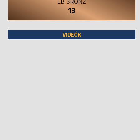
EB BRONZ
13
VIDEÓK