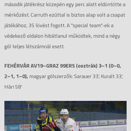
második játékrész közepén egy perc alatt eldöntötte a
mérkőzést. Carruth ezúttal is biztos alap volt a csapat
játékához, 35 lövést fogott. A "special team"-ek a
védekező oldalon hibátlanul működtek, mind a négy
gól teljes létszámnál esett.
FEHÉRVÁR AV19–GRAZ 99ERS (osztrák) 3–1 (0–0,
2–1, 1–0),
magyar gólszerzők: Sarauer 33', Kuralt 33',
Hári 58'