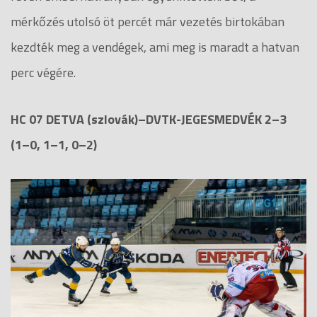
mérkőzés utolsó öt percét már vezetés birtokában
kezdték meg a vendégek, ami meg is maradt a hatvan
perc végére.
HC 07 DETVA (szlovák)–DVTK-JEGESMEDVÉK 2–3
(1–0, 1–1, 0–2)