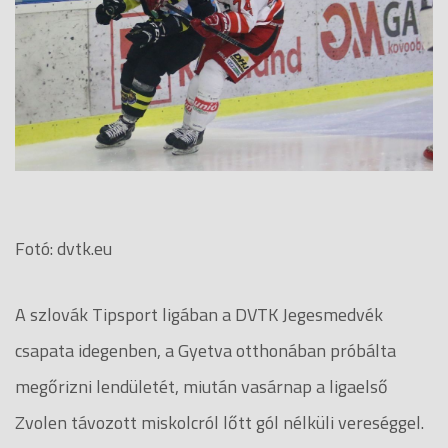
Fotó: dvtk.eu
A szlovák Tipsport ligában a DVTK Jegesmedvék
csapata idegenben, a Gyetva otthonában próbálta
megőrizni lendületét, miután vasárnap a ligaelső
Zvolen távozott miskolcról lőtt gól nélküli vereséggel.