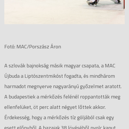
Fotó: MAC/Porszász Áron
A szlovák bajnokság másik magyar csapata, a MAC
Újbuda a Liptószentmikóst fogadta, és mindhárom
harmadot megnyerve nagyarányú győzelmet aratott.
A budapestiek a mérkőzés felénél roppantották meg
ellenfelüket, öt perc alatt négyet lőttek akkor.
Érdekesség, hogy a mérkőzés tíz góljából csak egy
esett előnyből. A hazaiak 38 lövéséből nyolc kaput