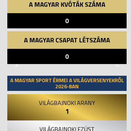
A MAGYAR KVÓTÁK SZÁMA
0
A MAGYAR CSAPAT LÉTSZÁMA
0
Previous
Next
A MAGYAR SPORT ÉRMEI A VILÁGVERSENYEKRŐL
2026-BAN
VILÁGBAJNOKI ARANY
1
VILÁGBAJNOKI EZÜST