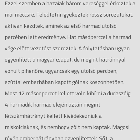
Ezzel szemben a hazaiak három vereséggel érkeztek a
mai meccsre. Feledtetni igyekeztek rossz sorozatukat,
aktívan kezdtek, aminek az első harmad utolsó
percében lett eredménye. Hat másdperccel a harmad
vége előtt vezetést szereztek. A folytatásban ugyan
egyenlített a magyar csapat, de megint hátránnyal
vonult pihenőre, ugyancsak egy utolsó percben,
ezúttal emberhában kapott gólnak köszönhetően.
Most 12 másodpercet kellett voln kibírni a dudaszóig.
A harmadik harmad elején aztán megint
létszámhátrányt kellett kivédekezniük a
miskolciaknak, és nemhogy gólt nem kaptak, Magosi
révén emberhátrányban egyenlítettek. Sőt, a